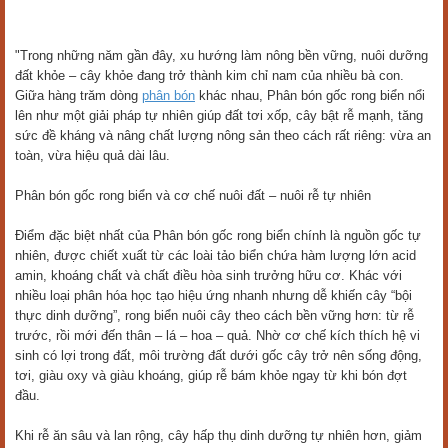
"Trong những năm gần đây, xu hướng làm nông bền vững, nuôi dưỡng
đất khỏe – cây khỏe đang trở thành kim chỉ nam của nhiều bà con.
Giữa hàng trăm dòng
phân bón
khác nhau, Phân bón gốc rong biển nổi
lên như một giải pháp tự nhiên giúp đất tơi xốp, cây bật rễ mạnh, tăng
sức đề kháng và nâng chất lượng nông sản theo cách rất riêng: vừa an
toàn, vừa hiệu quả dài lâu.
Phân bón gốc rong biển và cơ chế nuôi đất – nuôi rễ tự nhiên
Điểm đặc biệt nhất của Phân bón gốc rong biển chính là nguồn gốc tự
nhiên, được chiết xuất từ các loài tảo biển chứa hàm lượng lớn acid
amin, khoáng chất và chất điều hòa sinh trưởng hữu cơ. Khác với
nhiều loại phân hóa học tạo hiệu ứng nhanh nhưng dễ khiến cây “bội
thực dinh dưỡng”, rong biển nuôi cây theo cách bền vững hơn: từ rễ
trước, rồi mới đến thân – lá – hoa – quả. Nhờ cơ chế kích thích hệ vi
sinh có lợi trong đất, môi trường đất dưới gốc cây trở nên sống động,
tơi, giàu oxy và giàu khoáng, giúp rễ bám khỏe ngay từ khi bón đợt
đầu.
Khi rễ ăn sâu và lan rộng, cây hấp thụ dinh dưỡng tự nhiên hơn, giảm