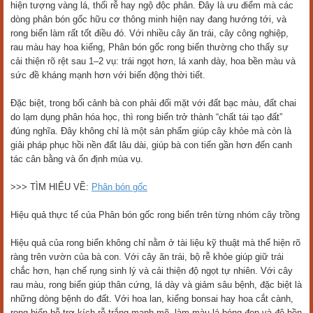
hiện tượng vàng lá, thối rễ hay ngộ độc phân. Đây là ưu điểm mà các
dòng phân bón gốc hữu cơ thông minh hiện nay đang hướng tới, và
rong biển làm rất tốt điều đó. Với nhiều cây ăn trái, cây công nghiệp,
rau màu hay hoa kiểng, Phân bón gốc rong biển thường cho thấy sự
cải thiện rõ rệt sau 1–2 vụ: trái ngọt hơn, lá xanh dày, hoa bền màu và
sức đề kháng mạnh hơn với biến động thời tiết.
Đặc biệt, trong bối cảnh bà con phải đối mặt với đất bạc màu, đất chai
do lạm dụng phân hóa học, thì rong biển trở thành “chất tái tạo đất”
đúng nghĩa. Đây không chỉ là một sản phẩm giúp cây khỏe mà còn là
giải pháp phục hồi nền đất lâu dài, giúp bà con tiến gần hơn đến canh
tác cân bằng và ổn định mùa vụ.
>>> TÌM HIỂU VỀ:
Phân bón gốc
Hiệu quả thực tế của Phân bón gốc rong biển trên từng nhóm cây trồng
Hiệu quả của rong biển không chỉ nằm ở tài liệu kỹ thuật mà thể hiện rõ
ràng trên vườn của bà con. Với cây ăn trái, bộ rễ khỏe giúp giữ trái
chắc hơn, hạn chế rụng sinh lý và cải thiện độ ngọt tự nhiên. Với cây
rau màu, rong biển giúp thân cứng, lá dày và giảm sâu bệnh, đặc biệt là
những dòng bệnh do đất. Với hoa lan, kiểng bonsai hay hoa cắt cành,
rong biển hỗ trợ kích rễ trắng mạnh mẽ, làm màu lá bóng đẹp và độ bền