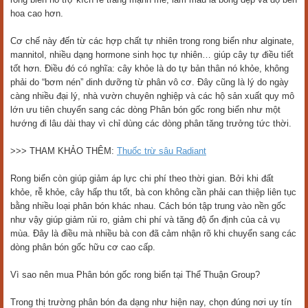
hoa cao hơn.
Cơ chế này đến từ các hợp chất tự nhiên trong rong biển như alginate,
mannitol, nhiều dạng hormone sinh học tự nhiên… giúp cây tự điều tiết
tốt hơn. Điều đó có nghĩa: cây khỏe là do tự bản thân nó khỏe, không
phải do “bơm nén” dinh dưỡng từ phân vô cơ. Đây cũng là lý do ngày
càng nhiều đại lý, nhà vườn chuyên nghiệp và các hộ sản xuất quy mô
lớn ưu tiên chuyển sang các dòng Phân bón gốc rong biển như một
hướng đi lâu dài thay vì chỉ dùng các dòng phân tăng trưởng tức thời.
>>> THAM KHẢO THÊM:
Thuốc trừ sâu Radiant
Rong biển còn giúp giảm áp lực chi phí theo thời gian. Bởi khi đất
khỏe, rễ khỏe, cây hấp thu tốt, bà con không cần phải can thiệp liên tục
bằng nhiều loại phân bón khác nhau. Cách bón tập trung vào nền gốc
như vậy giúp giảm rủi ro, giảm chi phí và tăng độ ổn định của cả vụ
mùa. Đây là điều mà nhiều bà con đã cảm nhận rõ khi chuyển sang các
dòng phân bón gốc hữu cơ cao cấp.
Vì sao nên mua Phân bón gốc rong biển tại Thể Thuận Group?
Trong thị trường phân bón đa dạng như hiện nay, chọn đúng nơi uy tín