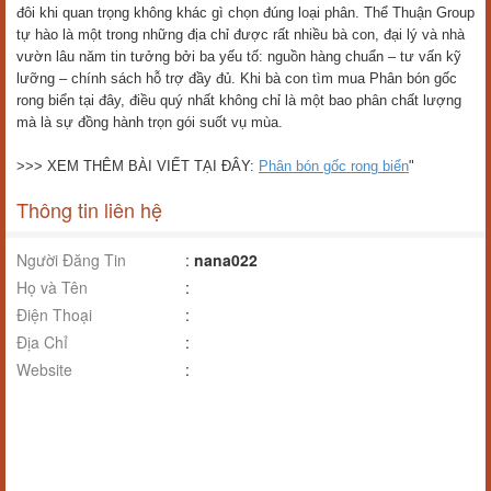
đôi khi quan trọng không khác gì chọn đúng loại phân. Thể Thuận Group
tự hào là một trong những địa chỉ được rất nhiều bà con, đại lý và nhà
vườn lâu năm tin tưởng bởi ba yếu tố: nguồn hàng chuẩn – tư vấn kỹ
lưỡng – chính sách hỗ trợ đầy đủ. Khi bà con tìm mua Phân bón gốc
rong biển tại đây, điều quý nhất không chỉ là một bao phân chất lượng
mà là sự đồng hành trọn gói suốt vụ mùa.
>>> XEM THÊM BÀI VIẾT TẠI ĐÂY:
Phân bón gốc rong biển
"
Thông tin liên hệ
Người Đăng Tin
:
nana022
Họ và Tên
:
Điện Thoại
:
Địa Chỉ
:
Website
: