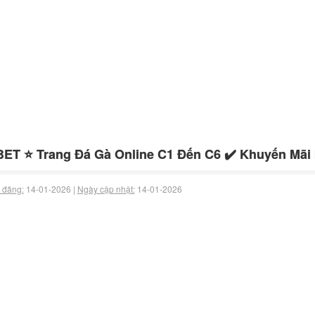
ET ⭐️ Trang Đá Gà Online C1 Đến C6 ✔️ Khuyến Mãi
 đăng:
14-01-2026 |
Ngày cập nhật:
14-01-2026