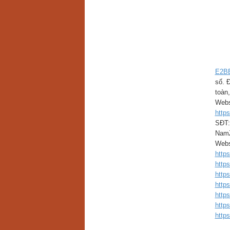
E2B
số. 
toàn
Webs
https
SĐT:
NamZ
Webs
https
https
http
http
http
http
http