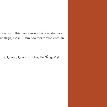
à, cá cược thể thao, casino, bắn cá, slot và xổ
thân thiện, E2BET đảm bảo môi trường chơi an
 Thọ Quang, Quận Sơn Trà, Đà Nẵng, Việt