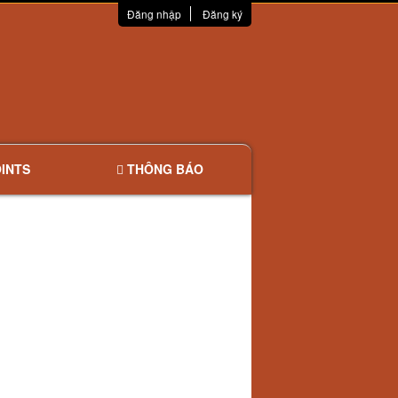
Đăng nhập
Đăng ký
INTS
THÔNG BÁO