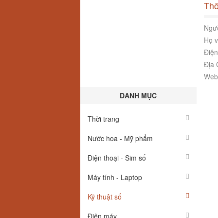
Thô
Ngườ
Họ v
Điện
Địa 
Webs
DANH MỤC
Thời trang
Nước hoa - Mỹ phẩm
Điện thoại - Sim số
Máy tính - Laptop
Kỹ thuật số
Điện máy