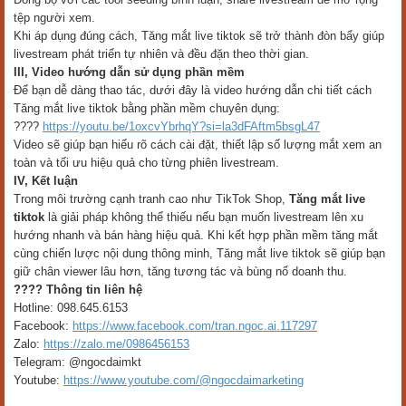
tệp người xem.
Khi áp dụng đúng cách, Tăng mắt live tiktok sẽ trở thành đòn bẩy giúp
livestream phát triển tự nhiên và đều đặn theo thời gian.
III, Video hướng dẫn sử dụng phần mềm
Để bạn dễ dàng thao tác, dưới đây là video hướng dẫn chi tiết cách
Tăng mắt live tiktok bằng phần mềm chuyên dụng:
????
https://youtu.be/1oxcvYbrhqY?si=la3dFAftm5bsgL47
Video sẽ giúp bạn hiểu rõ cách cài đặt, thiết lập số lượng mắt xem an
toàn và tối ưu hiệu quả cho từng phiên livestream.
IV, Kết luận
Trong môi trường cạnh tranh cao như TikTok Shop,
Tăng mắt live
tiktok
là giải pháp không thể thiếu nếu bạn muốn livestream lên xu
hướng nhanh và bán hàng hiệu quả. Khi kết hợp phần mềm tăng mắt
cùng chiến lược nội dung thông minh, Tăng mắt live tiktok sẽ giúp bạn
giữ chân viewer lâu hơn, tăng tương tác và bùng nổ doanh thu.
???? Thông tin liên hệ
Hotline: 098.645.6153
Facebook:
https://www.facebook.com/tran.ngoc.ai.117297
Zalo:
https://zalo.me/0986456153
Telegram: @ngocdaimkt
Youtube:
https://www.youtube.com/@ngocdaimarketing