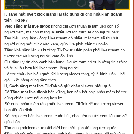
I, Tăng mắt live tiktok mang lại tác dụng gì cho nhà kinh doanh
trên TikTok?
Việc
Tăng mắt live tiktok
không chỉ đơn thuần là làm đẹp con số
người xem, mà còn mang lại nhiều lợi ích thực tế cho người bán:
Tạo hiệu ứng đám đông: Livestream có nhiều mắt xem sẽ thu hút
người dùng mới click vào xem, giúp live phát triển tự nhiên.
Tăng khả năng lên xu hướng: TikTok ưu tiên phân phối livestream có
tương tác và lượng người xem ổn định.
Gia tăng uy tín cho kênh bán hàng: Người xem có xu hướng tin tưởng
và ở lại lâu hơn khi livestream đông người.
Hỗ trợ chốt đơn hiệu quả: Khi lượng viewer tăng, tỷ lệ bình luận – hỏi
giá – đặt hàng cũng tăng theo.
II, Cách tăng mắt live TikTok và giữ chân viewer hiệu quả
Để
Tăng mắt live tiktok
bền vững, bạn nên kết hợp phần mềm hỗ trợ
cùng chiến lược nội dung hợp lý:
Sử dụng phần mềm tăng mắt livestream TikTok để tạo lượng viewer
ban đầu ổn định.
Kết hợp kịch bản livestream cuốn hút, chào tên người xem liên tục để
giữ chân.
Tận dụng minigame, ưu đãi giới hạn thời gian để tăng tương tác.
Đồng bộ với các tool seeding bình luận, share livestream để mở rộng