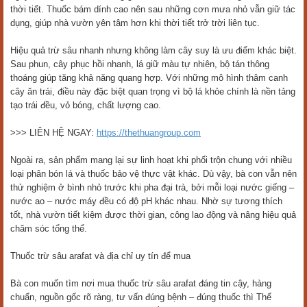
thời tiết. Thuốc bám dính cao nên sau những cơn mưa nhỏ vẫn giữ tác
dụng, giúp nhà vườn yên tâm hơn khi thời tiết trở trời liên tục.
Hiệu quả trừ sâu nhanh nhưng không làm cây suy là ưu điểm khác biệt.
Sau phun, cây phục hồi nhanh, lá giữ màu tự nhiên, bộ tán thông
thoáng giúp tăng khả năng quang hợp. Với những mô hình thâm canh
cây ăn trái, điều này đặc biệt quan trọng vì bộ lá khỏe chính là nền tảng
tạo trái đều, vỏ bóng, chất lượng cao.
>>> LIÊN HỆ NGAY:
https://thethuangroup.com
Ngoài ra, sản phẩm mang lại sự linh hoạt khi phối trộn chung với nhiều
loại phân bón lá và thuốc bảo vệ thực vật khác. Dù vậy, bà con vẫn nên
thử nghiệm ở bình nhỏ trước khi pha đại trà, bởi mỗi loại nước giếng –
nước ao – nước máy đều có độ pH khác nhau. Nhờ sự tương thích
tốt, nhà vườn tiết kiệm được thời gian, công lao động và nâng hiệu quả
chăm sóc tổng thể.
Thuốc trừ sâu arafat và địa chỉ uy tín để mua
Bà con muốn tìm nơi mua thuốc trừ sâu arafat đáng tin cậy, hàng
chuẩn, nguồn gốc rõ ràng, tư vấn đúng bệnh – đúng thuốc thì Thể