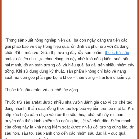
"Trong sản xuất nông nghiệp hiện đại, bà con ngày càng ưu tiên các
giải pháp bảo vệ cây trồng hiệu quả, ổn định và phù hợp với đa dạng
chân đất – mùa vụ. Giữa thị trường đầy rẫy sản phẩm,
thuốc trừ sâu
arafat nổi lên như lựa chọn đáng tin cậy nhờ khả năng kiểm soát sâu
hại mạnh, độ an toàn tương đối và hiệu quả lâu dài trên nhiều nhóm cây
trồng. Khi sử dụng đúng kỹ thuật, sản phẩm không chỉ bảo vệ năng
suất mà còn góp phần giữ bộ lá khỏe – thân vững – trái lớn chuẩn vụ.
Thuốc trừ sâu arafat và cơ chế tác động
Thuốc trừ sâu arafat được nhiều nhà vườn đánh giá cao vì cơ chế tác
động nhanh, thấm sâu, đồng thời tạo lớp bảo vệ bền trên bề mặt lá. Khi
tiếp xúc hoặc xâm nhập vào cơ thể sâu, hoạt chất sẽ gây rối loạn
truyền dẫn thần kinh khiến sâu ngừng ăn, liệt và chết dần. Điểm mạnh
của dòng này là khả năng kiểm soát được nhiều đối tượng cùng lúc, từ
sâu non, sâu tơ, sâu xanh cho đến các nhóm sâu đục lá – đục quả