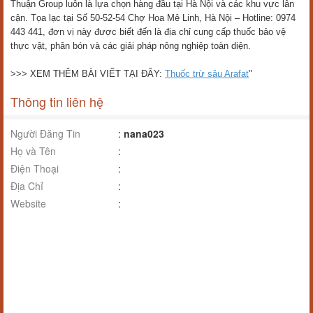
Thuận Group luôn là lựa chọn hàng đầu tại Hà Nội và các khu vực lân
cận. Tọa lạc tại Số 50-52-54 Chợ Hoa Mê Linh, Hà Nội – Hotline: 0974
443 441, đơn vị này được biết đến là địa chỉ cung cấp thuốc bảo vệ
thực vật, phân bón và các giải pháp nông nghiệp toàn diện.
>>> XEM THÊM BÀI VIẾT TẠI ĐÂY:
Thuốc trừ sâu Arafat
"
Thông tin liên hệ
Người Đăng Tin
:
nana023
Họ và Tên
:
Điện Thoại
:
Địa Chỉ
:
Website
: