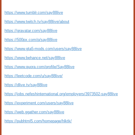
https://www.tumblr.com/say88live
https://www.twitch.tv/say88live/about
https://gravatar.com/say88live
https://500px.com/p/say88live
https://www.gta5-mods.com/users/say88live
https://www.behance.net/say88live
https://www.quora.com/profile/Say88live
https://leetcode.com/u/say88live/
https://dlive.tv/say88live
https://jobs.nefeshinternational.org/employers/3973502-say88live
https://experiment.com/users/say88live
https://web.ggather.com/say88live
https://pubhtml5.com/homepage/hlktk/