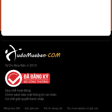
Tự Do Mua Bán © 2013
Quy chế hoạt động
Chính sách bảo mật thông tin cá nhân
Cơ chế giải quyết tranh chấp
Băng keo 3M
báo giá seo
thẻ tín dụng vib
thu mua laptop cũ giá cao