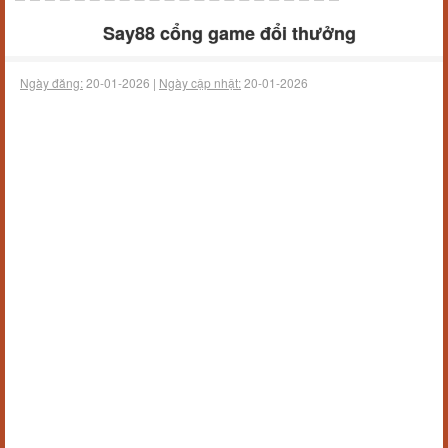
Say88 cổng game đổi thưởng
Ngày đăng:
20-01-2026 |
Ngày cập nhật:
20-01-2026