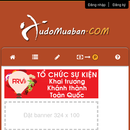
Đăng nhập
Đăng ký
Đặt banner 324 x 100