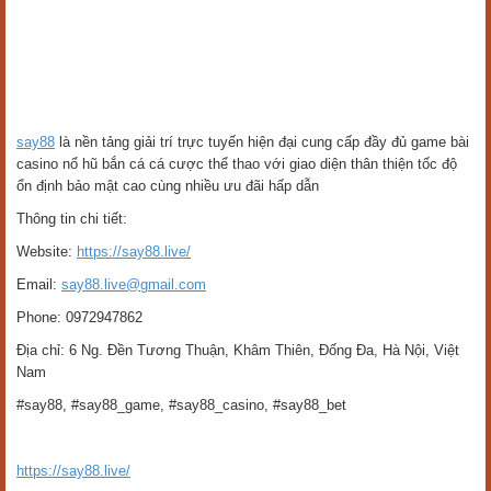
say88
là nền tảng giải trí trực tuyến hiện đại cung cấp đầy đủ game bài
casino nổ hũ bắn cá cá cược thể thao với giao diện thân thiện tốc độ
ổn định bảo mật cao cùng nhiều ưu đãi hấp dẫn
Thông tin chi tiết:
Website:
https://say88.live/
Email:
say88.live@gmail.com
Phone: 0972947862
Địa chỉ: 6 Ng. Đền Tương Thuận, Khâm Thiên, Đống Đa, Hà Nội, Việt
Nam
#say88, #say88_game, #say88_casino, #say88_bet
https://say88.live/