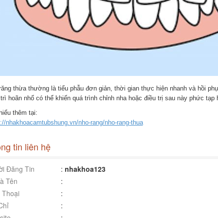
răng thừa thường là tiểu phẫu đơn giản, thời gian thực hiện nhanh và hồi p
trì hoãn nhổ có thể khiến quá trình chỉnh nha hoặc điều trị sau này phức tạp
iểu thêm tại:
s://nhakhoacamtubshung.vn/nho-rang/nho-rang-thua
ng tin liên hệ
i Đăng Tin
:
nhakhoa123
à Tên
:
 Thoại
:
Chỉ
:
ite
: