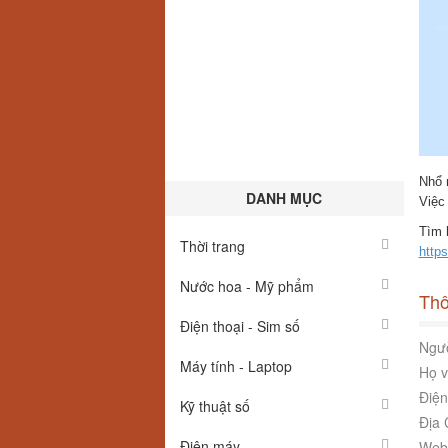
Nhổ 
DANH MỤC
Việc 
Tìm h
Thời trang
http
Nước hoa - Mỹ phẩm
Thô
Điện thoại - Sim số
Ngườ
Máy tính - Laptop
Họ v
Điện
Kỹ thuật số
Địa 
Điện máy
Webs