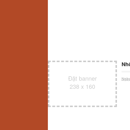
Nhổ
Đặt banner
Ngày
238 x 160