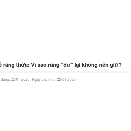
 răng thừa: Vì sao răng “dư” lại không nên giữ?
 đăng:
22-01-2026 |
Ngày cập nhật:
22-01-2026