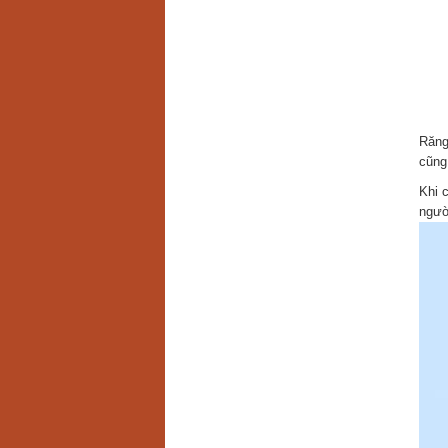
Răng
cũng
Khi 
ngườ