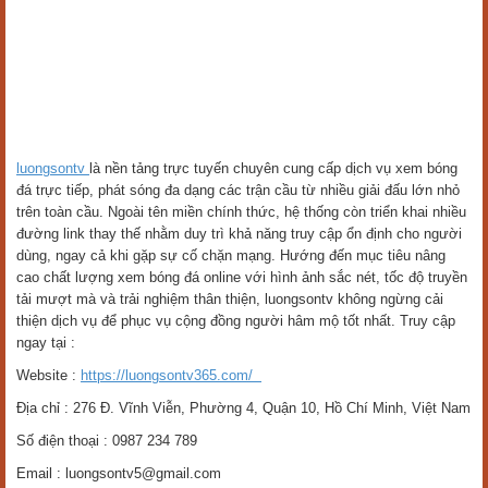
luongsontv
là nền tảng trực tuyến chuyên cung cấp dịch vụ xem bóng
đá trực tiếp, phát sóng đa dạng các trận cầu từ nhiều giải đấu lớn nhỏ
trên toàn cầu. Ngoài tên miền chính thức, hệ thống còn triển khai nhiều
đường link thay thế nhằm duy trì khả năng truy cập ổn định cho người
dùng, ngay cả khi gặp sự cố chặn mạng. Hướng đến mục tiêu nâng
cao chất lượng xem bóng đá online với hình ảnh sắc nét, tốc độ truyền
tải mượt mà và trải nghiệm thân thiện, luongsontv không ngừng cải
thiện dịch vụ để phục vụ cộng đồng người hâm mộ tốt nhất. Truy cập
ngay tại :
Website :
https://luongsontv365.com/
Địa chỉ : 276 Đ. Vĩnh Viễn, Phường 4, Quận 10, Hồ Chí Minh, Việt Nam
Số điện thoại : 0987 234 789
Email : luongsontv5@gmail.com