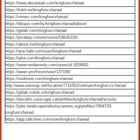
https://www.deviantart.com/kingfuncvfainad
https://linktr.ee/kingfuncvfainad
https://vimeo.com/kingfuncvfainad
https://disqus.com/by/kingfuncvfainad/about/
https://gitlab.com/kingfuncvfainad
https://pixabay.com/es/users/54645226/
https://about.me/kingfuncvfainad
https://qna.habr.com/user/kingfuncvfainad
https://qiita.com/kingfuncvfainad
https://www.renderosity.com/users/id:1828402
https://awan.pro/forum/user/137190/
https://undrtone.com/kingfuncvfainad
http://www.askmap.net/location/7711052/vietnam/kingfun-cv-fainad
https://gitlab.vuhdo.io/kingfuncvfainad
https://decidim.santcugat.cat/profiles/kingfuncvfainad/activity
https://jobs.landscapeindustrycareers.org/profiles/7904733-
kingfuncvfainad
https://app.talkshoe.com/user/kingfuncvfainad