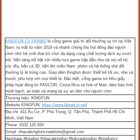
KINGFUN CV FAINAD
là cổng game giải trí đổi thưởng uy tín tại Việt
Nam, ra mắt từ năm 2018 và nhanh chóng thu hút đông đảo người
chơi nhờ hệ sinh thái trò chơi đa dạng cùng chất lượng dịch vụ vượt
trội. Nền tảng nổi bật với nhiều tựa game hấp dẫn như tài xỉu nổ hũ,
xóc đĩa, bắn cá 3D, tiến lên miền Nam, phỏm và hệ thống slot đổi
thưởng tỷ lệ trúng cao. Giao diện Kingfun được thiết kế tối ưu, nhẹ và
mượt, phù hợp với mọi thiết bị. Đặc biệt, cổng game sở hữu giấy
phép hoạt động từ PAGCOR, Costa Rica và Isle of Man, đảm bảo tính
minh bạch, an toàn và mang lại sự an tâm cho người chơi.
Thương hiệu: KINGFUN
Website KINGFUN:
https://www.fainad.in.net/
Địa chỉ: 411 Âu Cơ, P. Phú Trung, Q. Tân Phú, Thành Phố Hồ Chí
Minh, Việt Nam
Phone: 0332 125 550
Gmail: nhacaikingfuncvwebsite@gmail.com
Hashtags:#kingfun #nhacaikingfun #linkvaokingfun #kingfuncv