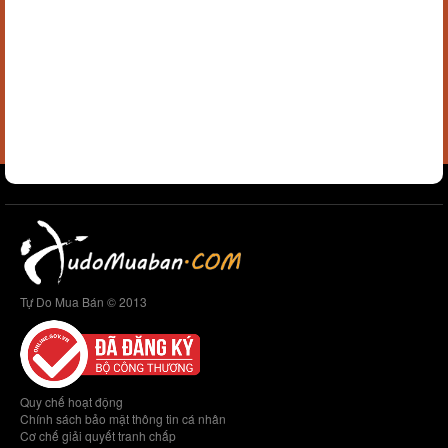
Tự Do Mua Bán © 2013
Quy chế hoạt động
Chính sách bảo mật thông tin cá nhân
Cơ chế giải quyết tranh chấp