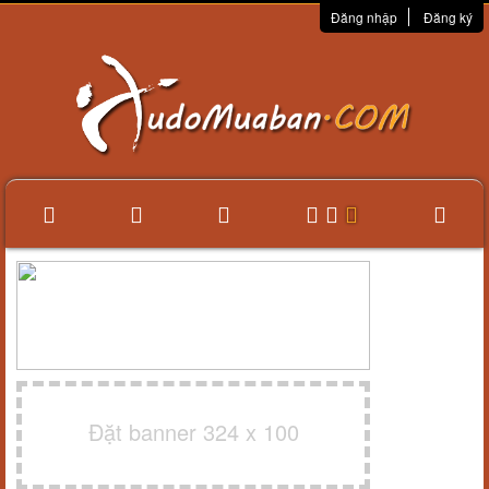
Đăng nhập
Đăng ký
Đặt banner 324 x 100