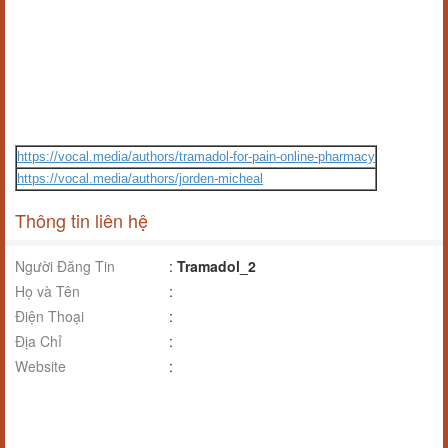
https://vocal.media/authors/tramadol-for-pain-online-pharmacy
https://vocal.media/authors/jorden-micheal
Thông tin liên hệ
Người Đăng Tin
:
Tramadol_2
Họ và Tên
:
Điện Thoại
:
Địa Chỉ
:
Website
: