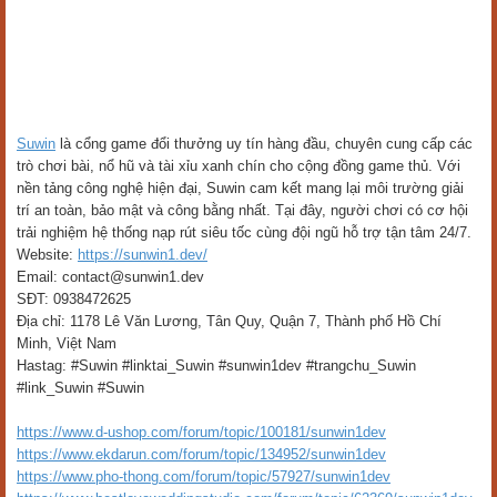
Suwin
là cổng game đổi thưởng uy tín hàng đầu, chuyên cung cấp các
trò chơi bài, nổ hũ và tài xỉu xanh chín cho cộng đồng game thủ. Với
nền tảng công nghệ hiện đại, Suwin cam kết mang lại môi trường giải
trí an toàn, bảo mật và công bằng nhất. Tại đây, người chơi có cơ hội
trải nghiệm hệ thống nạp rút siêu tốc cùng đội ngũ hỗ trợ tận tâm 24/7.
Website:
https://sunwin1.dev/
Email: contact@sunwin1.dev
SĐT: 0938472625
Địa chỉ: 1178 Lê Văn Lương, Tân Quy, Quận 7, Thành phố Hồ Chí
Minh, Việt Nam
Hastag: #Suwin #linktai_Suwin #sunwin1dev #trangchu_Suwin
#link_Suwin #Suwin
https://www.d-ushop.com/forum/topic/100181/sunwin1dev
https://www.ekdarun.com/forum/topic/134952/sunwin1dev
https://www.pho-thong.com/forum/topic/57927/sunwin1dev