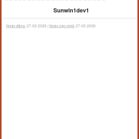
Sunwin1dev1
Ngày đăng:
27-02-2026 |
Ngày cập nhật:
27-02-2026