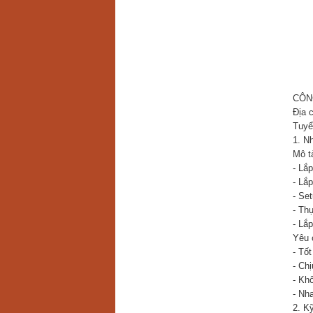
CÔN
Địa 
Tuyể
1. Nh
Mô t
- Lắ
- Lắp
- Se
- Th
- Lắp
Yêu 
- Tố
- Ch
- Kh
- Nha
2. Kỹ