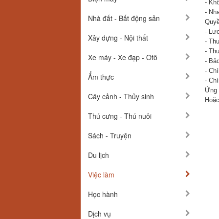
- Kh
- Nha
Nhà đất - Bất động sản
Quyề
- Lư
Xây dựng - Nội thất
- Th
- Th
Xe máy - Xe đạp - Ôtô
- Bả
- Ch
Ẩm thực
- Ch
Ứng 
Cây cảnh - Thủy sinh
Hoặc
Thú cưng - Thú nuôi
Sách - Truyện
Du lịch
Việc làm
Học hành
Dịch vụ