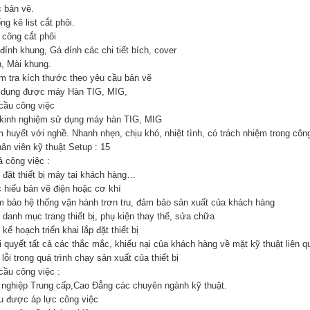
c bản vẽ.
ng kê list cắt phôi.
 công cắt phôi
đính khung, Gá đính các chi tiết bích, cover
n, Mài khung.
ểm tra kích thước theo yêu cầu bản vẽ
 dụng được máy Hàn TIG, MIG,
cầu công việc
 kinh nghiệm sử dụng máy hàn TIG, MIG
m huyết với nghề. Nhanh nhẹn, chịu khó, nhiệt tình, có trách nhiệm trong côn
ân viên kỹ thuật Setup : 15
ả công việc :
p đặt thiết bị máy tại khách hàng…
c hiểu bản vẽ điện hoặc cơ khí
m bảo hệ thống vận hành trơn tru, đảm bảo sản xuất của khách hàng
 danh mục trang thiết bị, phụ kiện thay thế, sửa chữa
 kế hoạch triển khai lắp đặt thiết bị
ải quyết tất cả các thắc mắc, khiếu nại của khách hàng về mặt kỹ thuật liên 
lỗi trong quá trình chạy sản xuất của thiết bị
cầu công việc :
t nghiệp Trung cấp,Cao Đẳng các chuyên ngành kỹ thuật.
ịu được áp lực công việc