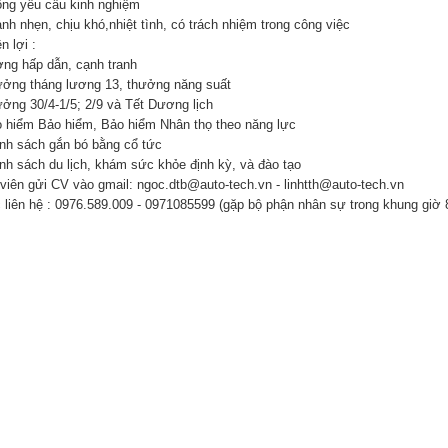
ông yêu cầu kinh nghiệm
nh nhẹn, chịu khó,nhiệt tình, có trách nhiệm trong công việc
n lợi :
ơng hấp dẫn, cạnh tranh
ưởng tháng lương 13, thưởng năng suất
ưởng 30/4-1/5; 2/9 và Tết Dương lịch
o hiểm Bảo hiểm, Bảo hiểm Nhân thọ theo năng lực
ính sách gắn bó bằng cổ tức
ính sách du lịch, khám sức khỏe định kỳ, và đào tạo
viên gửi CV vào gmail: ngoc.dtb@auto-tech.vn - linhtth@auto-tech.vn
 liên hệ : 0976.589.009 - 0971085599 (gặp bộ phận nhân sự trong khung giờ 