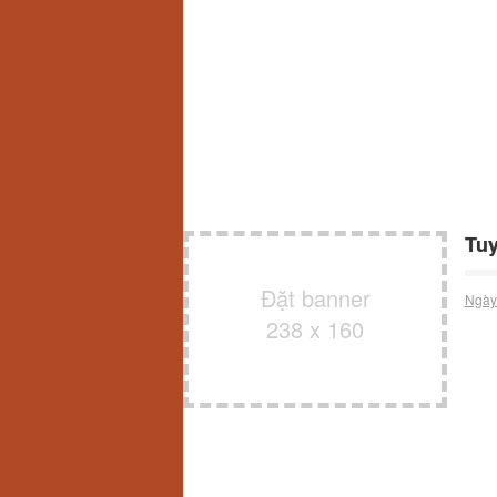
Tuy
Đặt banner
Ngày
238 x 160