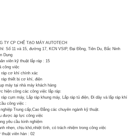
G TY CP CHẾ TẠO MÁY AUTOTECH
chỉ: Số 11 và 15, đường 17, KCN VSIP, Đại Đồng, Tiên Du, Bắc Ninh
n Dụng
ân viên kỹ thuật lắp ráp : 15
ả công việc
p ráp cơ khí chính xác
 ráp thiết bị cơ khí, điện
tup máy tại nhà máy khách hàng
ực hiện công các công việc lắp ráp:
 ráp cụm máy, Lắp ráp khung máy, Lắp ráp tủ điện, Đi dây và lắp ráp khí
cầu công việc :
t nghiệp Trung cấp,Cao Đẳng các chuyên ngành kỹ thuật.
ịu được áp lực công việc
ông yêu cầu kinh nghiệm
nh nhẹn, chịu khó,nhiệt tình, có trách nhiệm trong công việc
 thuật viên hàn : 02