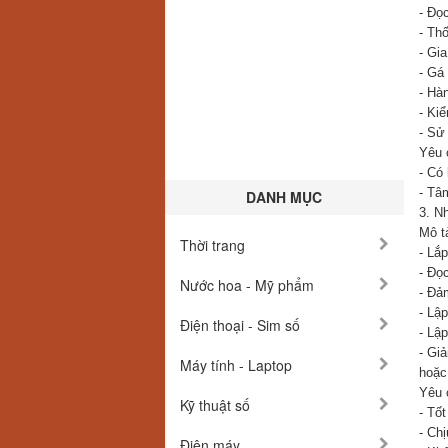
- Đọ
- Thố
- Gia
- Gá 
- Hà
- Ki
- Sử
Yêu 
- Có
- Tâ
DANH MỤC
3. Nh
Mô t
Thời trang
- Lắ
- Đọ
Nước hoa - Mỹ phẩm
- Đả
- Lập
Điện thoại - Sim số
- Lập
- Gi
Máy tính - Laptop
hoặc 
Yêu 
Kỹ thuật số
- Tố
- Ch
Điện máy