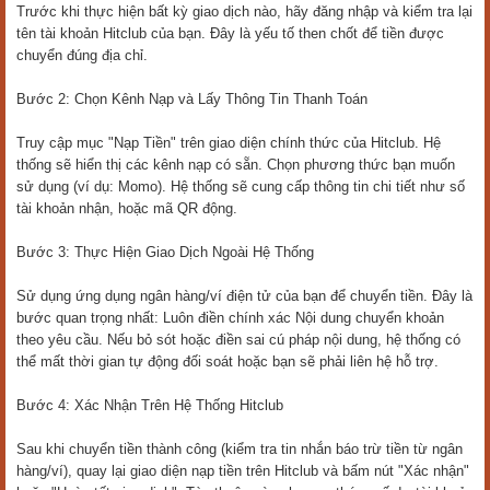
Trước khi thực hiện bất kỳ giao dịch nào, hãy đăng nhập và kiểm tra lại
tên tài khoản Hitclub của bạn. Đây là yếu tố then chốt để tiền được
chuyển đúng địa chỉ.
Bước 2: Chọn Kênh Nạp và Lấy Thông Tin Thanh Toán
Truy cập mục "Nạp Tiền" trên giao diện chính thức của Hitclub. Hệ
thống sẽ hiển thị các kênh nạp có sẵn. Chọn phương thức bạn muốn
sử dụng (ví dụ: Momo). Hệ thống sẽ cung cấp thông tin chi tiết như số
tài khoản nhận, hoặc mã QR động.
Bước 3: Thực Hiện Giao Dịch Ngoài Hệ Thống
Sử dụng ứng dụng ngân hàng/ví điện tử của bạn để chuyển tiền. Đây là
bước quan trọng nhất: Luôn điền chính xác Nội dung chuyển khoản
theo yêu cầu. Nếu bỏ sót hoặc điền sai cú pháp nội dung, hệ thống có
thể mất thời gian tự động đối soát hoặc bạn sẽ phải liên hệ hỗ trợ.
Bước 4: Xác Nhận Trên Hệ Thống Hitclub
Sau khi chuyển tiền thành công (kiểm tra tin nhắn báo trừ tiền từ ngân
hàng/ví), quay lại giao diện nạp tiền trên Hitclub và bấm nút "Xác nhận"