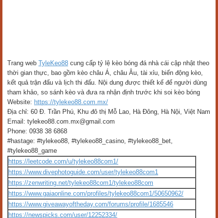
Trang web
TyleKeo88
cung cấp tỷ lệ kèo bóng đá nhà cái cập nhật theo
thời gian thực, bao gồm kèo châu Á, châu Âu, tài xỉu, biến động kèo,
kết quả trận đấu và lịch thi đấu. Nội dung được thiết kế để người dùng
tham khảo, so sánh kèo và đưa ra nhận định trước khi soi kèo bóng
Website:
https://tylekeo88.com.mx/
Địa chỉ: 60 Đ. Trần Phú, Khu đô thị Mỗ Lao, Hà Đông, Hà Nội, Việt Nam
Email: tylekeo88.com.mx@gmail.com
Phone: 0938 38 6868
#hastage: #tylekeo88, #tylekeo88_casino, #tylekeo88_bet,
#tylekeo88_game
https://leetcode.com/u/tylekeo88com1/
https://www.divephotoguide.com/user/tylekeo88com1
https://zenwriting.net/tylekeo88com1/tylekeo88com
https://www.gaiaonline.com/profiles/tylekeo88com1/50650962/
https://www.giveawayoftheday.com/forums/profile/1685546
https://newspicks.com/user/12252334/