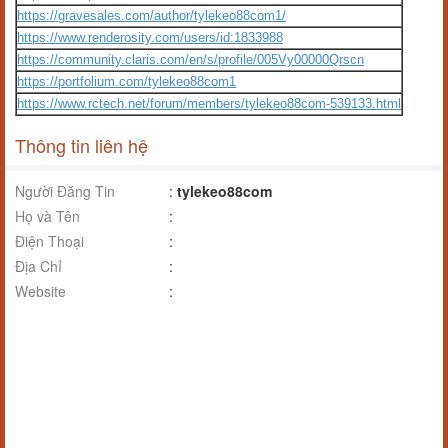
https://gravesales.com/author/tylekeo88com1/
https://www.renderosity.com/users/id:1833988
https://community.claris.com/en/s/profile/005Vy00000Qrscn
https://portfolium.com/tylekeo88com1
https://www.rctech.net/forum/members/tylekeo88com-539133.html
Thông tin liên hệ
Người Đăng Tin
:
tylekeo88com
Họ và Tên
:
Điện Thoại
:
Địa Chỉ
:
Website
: