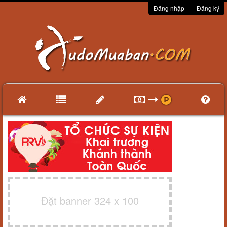
Đăng nhập
Đăng ký
Đặt banner 324 x 100