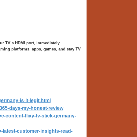
our TV’s HDMI port, immediately
treaming platforms, apps, games, and stay TV
ermany-is-it-legit.html
it-365-days-my-honest-review
e-content-flixy-tv-stick-germany-
y-latest-customer-insights-read-