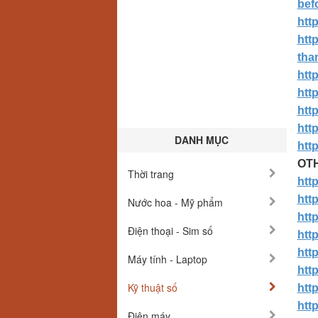
bef
htt
htt
tha
htt
htt
http
http
DANH MỤC
htt
O
T
Thời trang
htt
htt
Nước hoa - Mỹ phẩm
htt
Điện thoại - Sim số
htt
htt
Máy tính - Laptop
htt
Kỹ thuật số
htt
htt
Điện máy