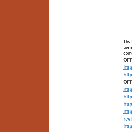
The
tran
cont
O
F
htt
htt
O
F
htt
http
htt
htt
revi
htt