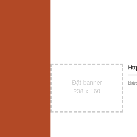
Htt
Đặt banner
Ngày
238 x 160