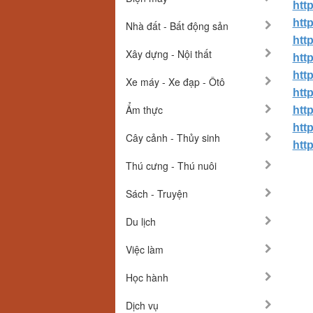
htt
htt
Nhà đất - Bất động sản
htt
Xây dựng - Nội thất
htt
htt
Xe máy - Xe đạp - Ôtô
htt
Ẩm thực
htt
htt
Cây cảnh - Thủy sinh
htt
Thú cưng - Thú nuôi
Sách - Truyện
Du lịch
Việc làm
Học hành
Dịch vụ