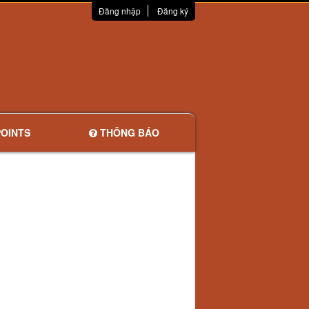
Đăng nhập
Đăng ký
OINTS
THÔNG BÁO