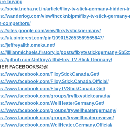
ore-buying
ps://social.neha.net.in/article/flixy-tv-stick-germany-hidden
ps://wanderlog.com/view/fnccknbjpm/flixy-tv-stick-germany-r
n-competitors/
ps://sites.google.com/view/flixytvstickgermany/
ps://uk.pinterest.com/pin/1090152653569565647/
s://jeffreyallth.omeka.net/
s://jillianmichaels.firstory.io/posts/flixytvstickgermany-5b5
ps://github.com/JeffreyAllth/Flixy-TV-Stick-Germany/
HER FACEBOOKS@@
ps://www.facebook.com/FlixyStickCanada.Get/
ps://www.facebook.com/Flixy.Stick.Canada.Official/
ps://www.facebook.com/FlixyTVStickCanada.Get/
ps://www.facebook.com/groups/tryflixystickcanada/
ps://www.facebook.com/WellHeaterGermany.Get/
ps://www.facebook.com/groups/trywellheatergermany/
ps://www.facebook.com/groups/trywellheaterreviews/
ps://www.facebook.com/WellHeater.Germany.Official/