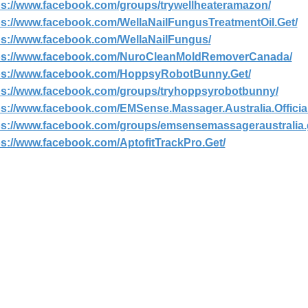
ps://www.facebook.com/groups/trywellheateramazon/
ps://www.facebook.com/WellaNailFungusTreatmentOil.Get/
ps://www.facebook.com/WellaNailFungus/
ps://www.facebook.com/NuroCleanMoldRemoverCanada/
ps://www.facebook.com/HoppsyRobotBunny.Get/
ps://www.facebook.com/groups/tryhoppsyrobotbunny/
ps://www.facebook.com/EMSense.Massager.Australia.Official
ps://www.facebook.com/groups/emsensemassageraustralia.
ps://www.facebook.com/AptofitTrackPro.Get/