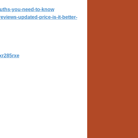
-truths-you-need-to-know
eviews-updated-price-is-it-better-
zxr285rxe