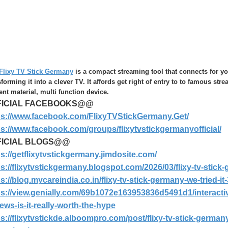
Flixy TV Stick Germany
is a compact streaming tool that connects for y
sforming it into a clever TV. It affords get right of entry to to famous s
ent material, multi function device.
FICIAL FACEBOOK
S
@@
ps://www.facebook.com/FlixyTVStickGermany.Get/
ps://www.facebook.com/groups/flixytvstickgermanyofficial/
FICIAL
BLOGS@@
ps://getflixytvstickgermany.jimdosite.com/
s://flixytvstickgermany.blogspot.com/2026/03/flixy-tv-stick-g
ps://blog.mycareindia.co.in/flixy-tv-stick-germany-we-tried-
ps://view.genially.com/69b1072e163953836d5491d1/interactiv
ews-is-it-really-worth-the-hype
ps://flixytvstickde.alboompro.com/post/flixy-tv-stick-german