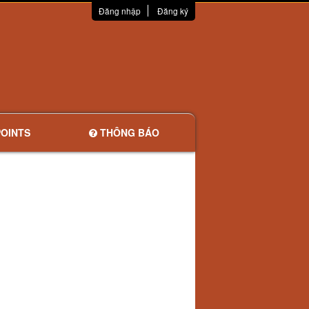
Đăng nhập
Đăng ký
OINTS
THÔNG BÁO