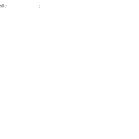
ite
: