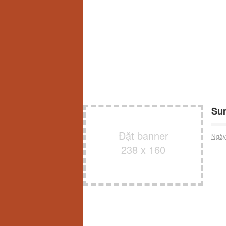
Su
Đặt banner
Ngày
238 x 160