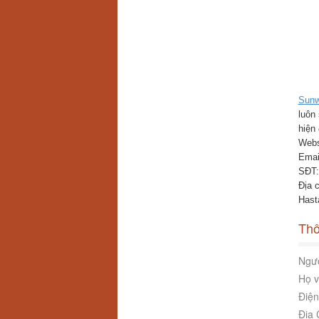
Sunw
luôn
hiện 
Webs
Emai
SĐT:
Địa 
Hast
Thô
Ngườ
Họ v
Điện
Địa 