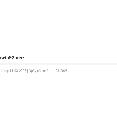
nwin92mee
 đăng:
11-03-2026 |
Ngày cập nhật:
11-03-2026