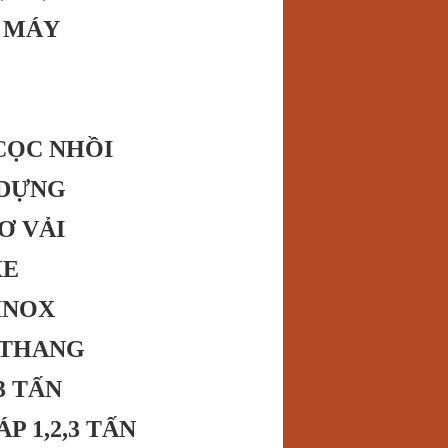
E MÁY
CỌC NHỒI
 DỰNG
Ơ VẢI
XE
INOX
 THANG
3 TẤN
P 1,2,3 TẤN