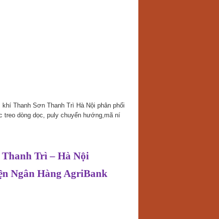
m khí Thanh Sơn Thanh Trì Hà Nội phân phối
óc treo dòng dọc, puly chuyển hướng,mã ní
 Thanh Trì – Hà Nội
diện Ngân Hàng AgriBank