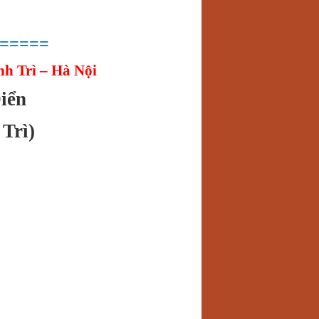
=====
h Trì – Hà Nội
iển
Trì)