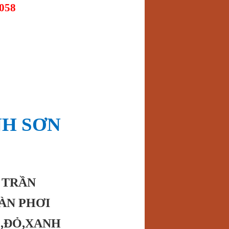
.058
NH SƠN
4 TRẦN
IÀN PHƠI
,ĐỎ,XANH