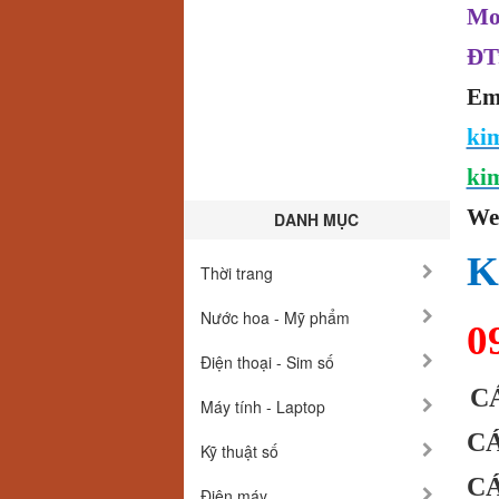
Mo
ĐT
Em
ki
ki
We
DANH MỤC
K
Thời trang
Nước hoa - Mỹ phẩm
0
Điện thoại - Sim số
C
Máy tính - Laptop
CÁ
Kỹ thuật số
C
Điện máy