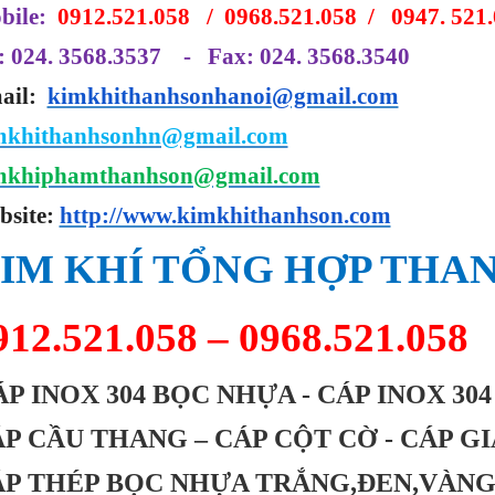
bile:
0912.521.058 / 0968.521.058 / 0947. 521
: 024. 3568.3537 - Fax: 024. 3568.3540
ail:
kimkhithanhsonhanoi@gmail.com
mkhithanhsonhn@gmail.com
mkhiphamthanhson@gmail.com
bsite:
http://www.kimkhithanhson.com
IM
KHÍ TỔNG HỢP THA
912.521.058 – 0968.521.058
ÁP INOX 304 BỌC NHỰA - CÁP INOX 30
P CẦU THANG – CÁP CỘT CỜ - CÁP G
ÁP THÉP BỌC NHỰA TRẮNG,ĐEN,VÀNG