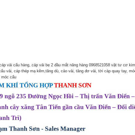
cáp vải cẩu hàng, cáp vải bẹ 2 đầu mắt nâng hàng 0968521058 vật tư cơ ki
cẩu vải, cáp thép mạ kẽm,tăng dù, cảo vải, tăng đơ vải, tời cáp quay tay, m
, móc cẩu
M KHÍ TỔNG HỢP
THANH SƠN
9 ngõ 235 Đường Ngọc Hồi – Thị trấn Văn Điển –
ạnh cây xăng Tân Tiến gần cầu Văn Điển – Đối 
anh Trì)
ạm Thanh Sơn - Sales Manager