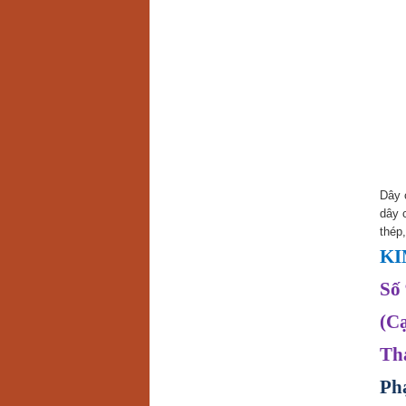
Dây 
dây 
thép
KI
Số 
(C
Th
Ph