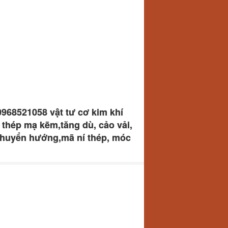
0968521058 vật tư cơ kim khí
 thép mạ kẽm,tăng dù, cảo vải,
y chuyển hướng,mã ní thép, móc