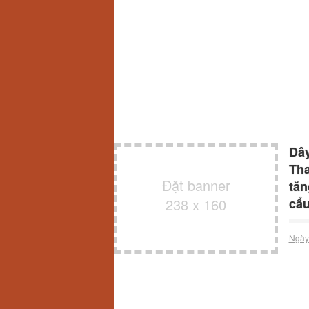
Dây
Tha
Đặt banner
tăn
238 x 160
cẩ
Ngày