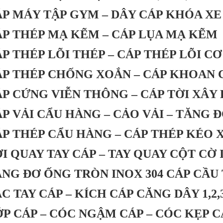
P MÁY TẬP GYM – DÂY CÁP KHÓA X
P THÉP MẠ KẼM – CÁP LỤA MẠ KẼM
P THÉP LÕI THÉP – CÁP THÉP LÕI CƠ
P THÉP CHỐNG XOẮN – CÁP KHOAN 
P CỨNG VIỄN THÔNG – CÁP TỜI XÂY
P VẢI CẨU HÀNG – CẢO VẢI – TĂNG Đ
P THÉP CẨU HÀNG – CÁP THÉP KÉO 
I QUAY TAY CÁP – TAY QUAY CỘT CỜ 
NG ĐƠ ỐNG TRÒN INOX 304 CÁP CẦU
C TAY CÁP – KÍCH CÁP CĂNG DÂY 1,2,
P CÁP – CÓC NGẬM CÁP – CÓC KẸP CÁ