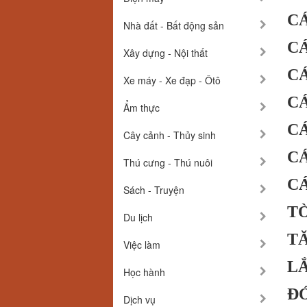
CÁ
Nhà đất - Bất động sản
CÁ
Xây dựng - Nội thất
CÁ
Xe máy - Xe đạp - Ôtô
CÁ
Ẩm thực
CÁ
Cây cảnh - Thủy sinh
CÁ
Thú cưng - Thú nuôi
CÁ
Sách - Truyện
TỜ
Du lịch
TĂ
Việc làm
LẮ
Học hành
ĐỚ
Dịch vụ