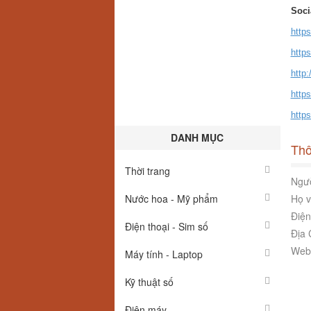
Soci
https
http
http
http
http
DANH MỤC
Thô
Thời trang
Ngườ
Nước hoa - Mỹ phẩm
Họ v
Điện
Điện thoại - Sim số
Địa 
Webs
Máy tính - Laptop
Kỹ thuật số
Điện máy