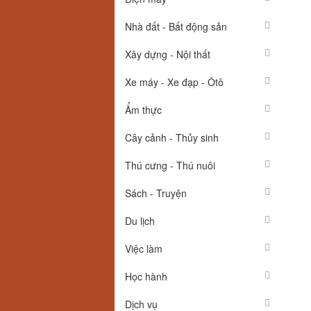
Nhà đất - Bất động sản
Xây dựng - Nội thất
Xe máy - Xe đạp - Ôtô
Ẩm thực
Cây cảnh - Thủy sinh
Thú cưng - Thú nuôi
Sách - Truyện
Du lịch
Việc làm
Học hành
Dịch vụ