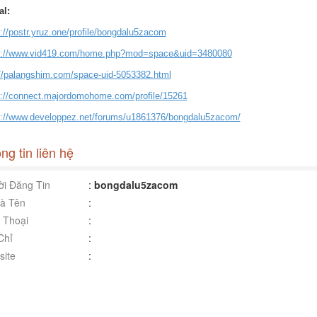
al:
://postr.yruz.one/profile/bongdalu5zacom
s://www.vid419.com/home.php?mod=space&uid=3480080
://palangshim.com/space-uid-5053382.html
s://connect.majordomohome.com/profile/15261
s://www.developpez.net/forums/u1861376/bongdalu5zacom/
ng tin liên hệ
i Đăng Tin
:
bongdalu5zacom
à Tên
:
 Thoại
:
Chỉ
:
ite
: