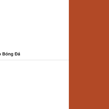
o Bóng Đá