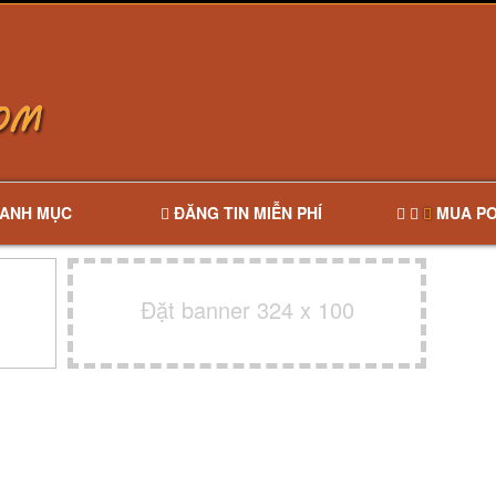
ANH MỤC
ĐĂNG TIN MIỄN PHÍ
MUA PO
Đặt banner 324 x 100