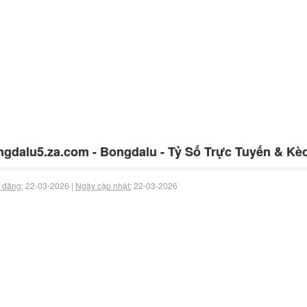
gdalu5.za.com - Bongdalu - Tỷ Số Trực Tuyến & Kè
 đăng:
22-03-2026 |
Ngày cập nhật:
22-03-2026