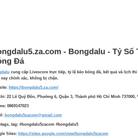
ngdalu5.za.com - Bongdalu - Tỷ Số
óng Đá
gdalu
cung cấp Livescore trực tiếp, tỷ lệ kèo bóng đá, kết quả và lịch t
nay chính xác, không bị chặn.
ite:
https://bongdalu5.za.com/
chỉ: 22 Lê Quý Đôn, Phường 6, Quận 3, Thành phố Hồ Chí Minh 737000, 
ine: 0869147023
l:
bongdalu5zacom@gmail.com
tags, tag: #bongdalu5zacom #bongdalu5
le Sites:
https://sites.google.com/view/bongdalu5zacom