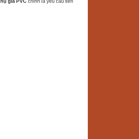
hụ gia PVC
chính là yêu cầu tiên