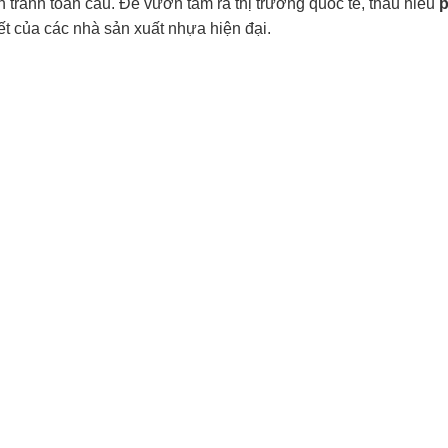
 tranh toàn cầu. Để vươn tầm ra thị trường quốc tế, thấu hiểu
p
t của các nhà sản xuất nhựa hiện đại.