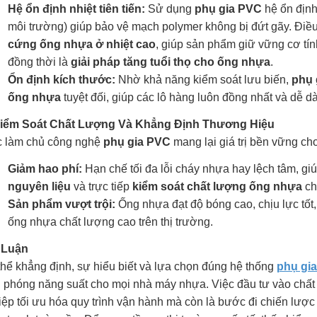
Hệ ổn định nhiệt tiên tiến:
Sử dụng
phụ gia PVC
hệ ổn định
môi trường) giúp bảo vệ mạch polymer không bị đứt gãy. Đi
cứng ống nhựa ở nhiệt cao
, giúp sản phẩm giữ vững cơ tín
đồng thời là
giải pháp tăng tuổi thọ cho ống nhựa
.
Ổn định kích thước:
Nhờ khả năng kiểm soát lưu biến,
phụ 
ống nhựa
tuyệt đối, giúp các lô hàng luôn đồng nhất và dễ 
Kiểm Soát Chất Lượng Và Khẳng Định Thương Hiệu
c làm chủ công nghệ
phụ gia PVC
mang lại giá trị bền vững ch
Giảm hao phí:
Hạn chế tối đa lỗi cháy nhựa hay lệch tâm, g
nguyên liệu
và trực tiếp
kiểm soát chất lượng ống nhựa
ch
Sản phẩm vượt trội:
Ống nhựa đạt độ bóng cao, chịu lực tốt,
ống nhựa chất lượng cao trên thị trường.
 Luận
hể khẳng định, sự hiểu biết và lựa chọn đúng hệ thống
phụ gi
i phóng năng suất cho mọi nhà máy nhựa. Việc đầu tư vào chất
ệp tối ưu hóa quy trình vận hành mà còn là bước đi chiến lược