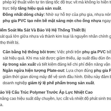
phép kỹ thuật viên tự tin tăng tốc độ trục vít mà không lo hiện
trực tiếp
tăng hiệu quả sản xuất
.
Đồng nhất dòng chảy:
Nhờ sự hỗ trợ của phụ gia, nhựa nón
phụ gia PVC tạo nên bề mặt sáng mịn cho ống nhựa
ngay 
Kiểm Soát Ma Sát Và Bảo Vệ Hệ Thống Thiết Bị
át quá lớn giữa nhựa và thành kim loại là nguyên nhân chính g
 thọ thiết bị.
Cân bằng hệ thống bôi trơn:
Việc phối trộn
phụ gia PVC
bô
sát hiệu quả. Khi ma sát được giảm thiểu, áp suất đầu đùn ổn
ép trong sản xuất
và tiết kiệm đáng kể chi phí điện năng vận
Ngăn ngừa hiện tượng Plate-out:
Lựa chọn đúng
phụ gia 
giảm thời gian dừng máy để vệ sinh đầu hình. Điều này đảm b
doanh nghiệp
giảm tỷ lệ phế phẩm trong sản xuất
.
Bảo Vệ Cấu Trúc Polymer Trước Áp Lực Nhiệt Cao
nâng cao hiệu suất dây chuyền, lực cắt và nhiệt độ phát sinh t
a.