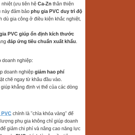
 nhiệt (ưu tiên hệ
Ca-Zn
thân thiện
ều này đảm bảo
phụ gia PVC duy trì độ
h dù gia công ở điều kiện khắc nghiệt,
gia PVC giúp ổn định kích thước
dàng
đáp ứng tiêu chuẩn xuất khẩu
.
o doanh nghiệp:
iúp doanh nghiệp
giảm hao phí
ặt chẽ ngay từ khâu đầu vào.
 giúp khẳng định vị thế của các dòng
a PVC
chính là "chìa khóa vàng" để
 lượng phụ gia không chỉ giúp doanh
 để giảm chi phí và nâng cao năng lực