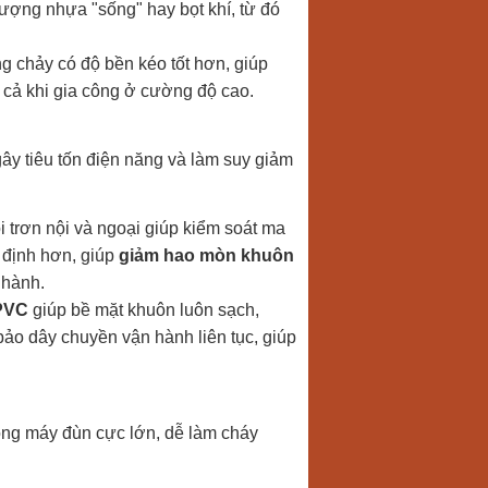
 tượng nhựa "sống" hay bọt khí, từ đó
g chảy có độ bền kéo tốt hơn, giúp
cả khi gia công ở cường độ cao.
ây tiêu tốn điện năng và làm suy giảm
i trơn nội và ngoại giúp kiểm soát ma
 định hơn, giúp
giảm hao mòn khuôn
 hành.
PVC
giúp bề mặt khuôn luôn sạch,
ảo dây chuyền vận hành liên tục, giúp
rong máy đùn cực lớn, dễ làm cháy