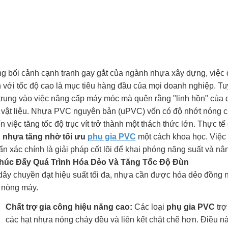
ng bối cảnh cạnh tranh gay gắt của ngành nhựa xây dựng, việc 
 với tốc độ cao là mục tiêu hàng đầu của mọi doanh nghiệp. Tu
 trung vào việc nâng cấp máy móc mà quên rằng "linh hồn" của 
n vật liệu. Nhựa PVC nguyên bản (uPVC) vốn có độ nhớt nóng ch
n việc tăng tốc độ trục vít trở thành một thách thức lớn. Thực 
 nhựa tăng nhờ tối ưu
phụ gia PVC
một cách khoa học. Việc
n xác chính là giải pháp cốt lõi để khai phóng năng suất và n
Thúc Đẩy Quá Trình Hóa Dẻo Và Tăng Tốc Độ Đùn
ây chuyền đạt hiệu suất tối đa, nhựa cần được hóa dẻo đồng nh
 nòng máy.
Chất trợ gia công hiệu năng cao:
Các loại
phụ gia PVC
trợ
các hạt nhựa nóng chảy đều và liên kết chặt chẽ hơn. Điều n