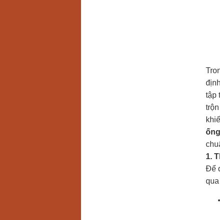
Tro
định
tập
trộ
khiế
ống
chuẩ
1. 
Để d
qua