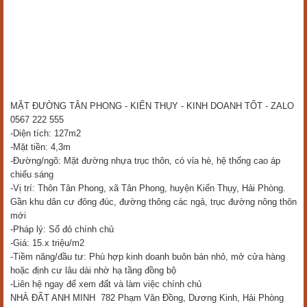
MẶT ĐƯỜNG TÂN PHONG - KIẾN THỤY - KINH DOANH TỐT - ZALO 
0567 222 555
-Diện tích: 127m2
-Mặt tiền: 4,3m
-Đường/ngõ: Mặt đường nhựa trục thôn, có vỉa hè, hệ thống cao áp 
chiếu sáng
-Vị trí: Thôn Tân Phong, xã Tân Phong, huyện Kiến Thụy, Hải Phòng. 
Gần khu dân cư đông đúc, đường thông các ngả, trục đường nông thôn 
mới
-Pháp lý: Sổ đỏ chính chủ
-Giá: 15.x triệu/m2
-Tiềm năng/đầu tư: Phù hợp kinh doanh buôn bán nhỏ, mở cửa hàng 
hoặc định cư lâu dài nhờ hạ tầng đồng bộ
-Liên hệ ngay để xem đất và làm việc chính chủ
NHÀ ĐẤT ANH MINH  782 Phạm Văn Đồng, Dương Kinh, Hải Phòng