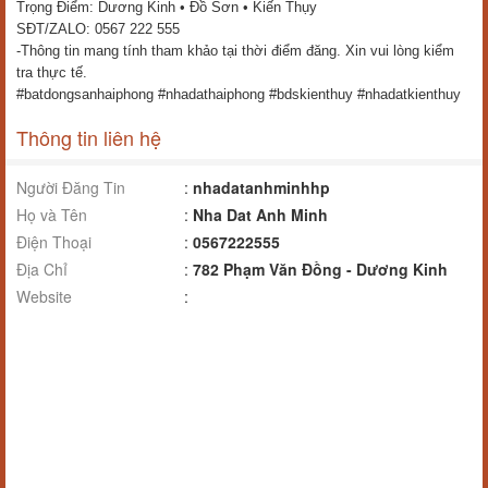
Trọng Điểm: Dương Kinh • Đồ Sơn • Kiến Thụy
SĐT/ZALO: 0567 222 555
-Thông tin mang tính tham khảo tại thời điểm đăng. Xin vui lòng kiểm 
tra thực tế.
#batdongsanhaiphong
#nhadathaiphong
#bdskienthuy
#nhadatkienthuy
Thông tin liên hệ
Người Đăng Tin
:
nhadatanhminhhp
Họ và Tên
:
Nha Dat Anh Minh
Điện Thoại
:
0567222555
Địa Chỉ
:
782 Phạm Văn Đồng - Dương Kinh
Website
: