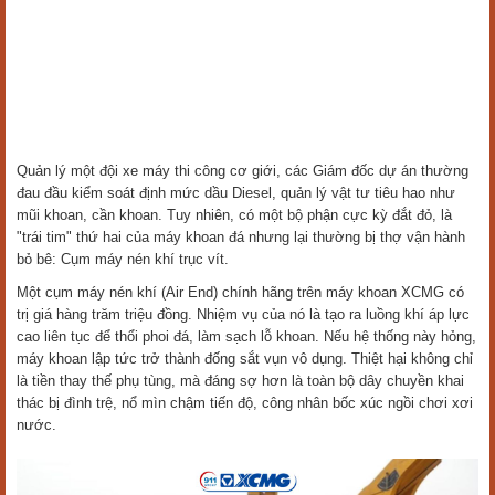
Quản lý một đội xe máy thi công cơ giới, các Giám đốc dự án thường
đau đầu kiểm soát định mức dầu Diesel, quản lý vật tư tiêu hao như
mũi khoan, cần khoan. Tuy nhiên, có một bộ phận cực kỳ đắt đỏ, là
"trái tim" thứ hai của máy khoan đá nhưng lại thường bị thợ vận hành
bỏ bê: Cụm máy nén khí trục vít.
Một cụm máy nén khí (Air End) chính hãng trên máy khoan XCMG có
trị giá hàng trăm triệu đồng. Nhiệm vụ của nó là tạo ra luồng khí áp lực
cao liên tục để thổi phoi đá, làm sạch lỗ khoan. Nếu hệ thống này hỏng,
máy khoan lập tức trở thành đống sắt vụn vô dụng. Thiệt hại không chỉ
là tiền thay thế phụ tùng, mà đáng sợ hơn là toàn bộ dây chuyền khai
thác bị đình trệ, nổ mìn chậm tiến độ, công nhân bốc xúc ngồi chơi xơi
nước.