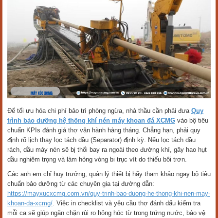
Để tối ưu hóa chi phí bảo trì phòng ngừa, nhà thầu cần phải đưa
Quy
trình bảo dưỡng hệ thống khí nén máy khoan đá XCMG
vào bộ tiêu
chuẩn KPIs đánh giá thợ vận hành hàng tháng. Chẳng hạn, phải quy
định rõ lịch thay lọc tách dầu (Separator) định kỳ. Nếu lọc tách dầu
rách, dầu máy nén sẽ bị thổi bay ra ngoài theo đường khí, gây hao hụt
dầu nghiêm trọng và làm hỏng vòng bi trục vít do thiếu bôi trơn.
Các anh em chỉ huy trưởng, quản lý thiết bị hãy tham khảo ngay bộ tiêu
chuẩn bảo dưỡng từ các chuyên gia tại đường dẫn:
https://mayxucxcmg.com.vn/quy-trinh-bao-duong-he-thong-khi-nen-may-
khoan-da-xcmg/
. Việc in checklist và yêu cầu thợ đánh dấu kiểm tra
mỗi ca sẽ giúp ngăn chặn rủi ro hỏng hóc từ trong trứng nước, bảo vệ