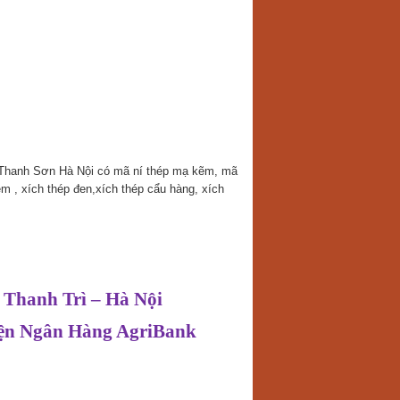
 Thanh Sơn Hà Nội có mã ní thép mạ kẽm, mã
 , xích thép đen,xích thép cẩu hàng, xích
 Thanh Trì – Hà Nội
diện Ngân Hàng AgriBank