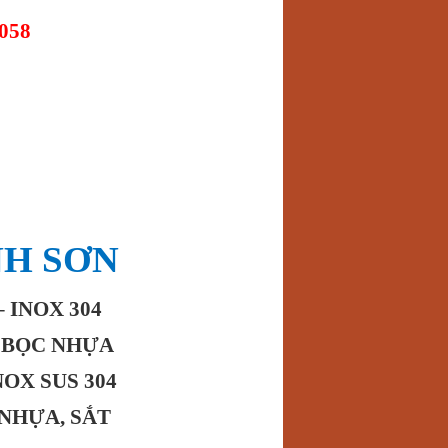
.058
NH SƠN
 INOX 304
4 BỌC NHỰA
NOX SUS 304
 NHỰA, SẮT