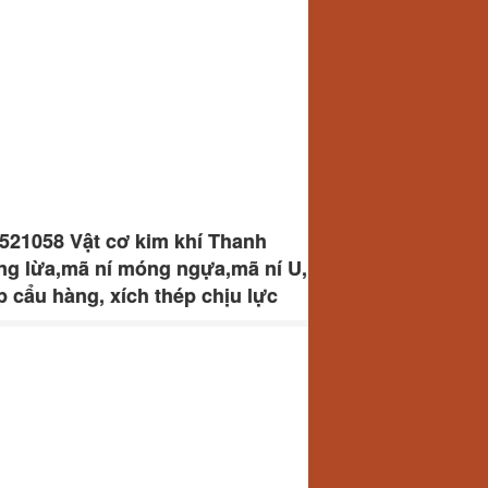
7521058 Vật cơ kim khí Thanh
ng lừa,mã ní móng ngựa,mã ní U,
p cẩu hàng, xích thép chịu lực