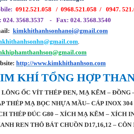
bile:
0912.521.058 / 0968.521.058 / 0947. 521
: 024. 3568.3537 - Fax: 024. 3568.3540
ail:
kimkhithanhsonhanoi@gmail.com
mkhithanhsonhn@gmail.com
,
mkhiphamthanhson@gmail.com
bsite:
http://www.kimkhithanhson.com
IM
KHÍ TỔNG HỢP THA
 LÔNG ỐC VÍT THÉP ĐEN, MẠ KẼM – ĐỒNG –
ÁP
THÉP
MẠ
BỌC NHỰA
MẦU– CÁP INOX 30
CH THÉP ĐÚC G80 – XÍCH MẠ KẼM – XÍCH I
ANH REN THÔ BÁT CHUỒN D17,16,12 – CÔN