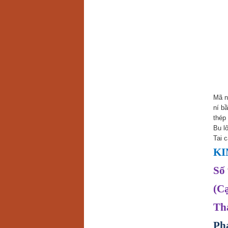
Mã n
ní b
thép 
Bu l
Tai 
KI
Số 
(C
Th
Ph