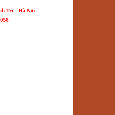
h Trì – Hà Nội
.058