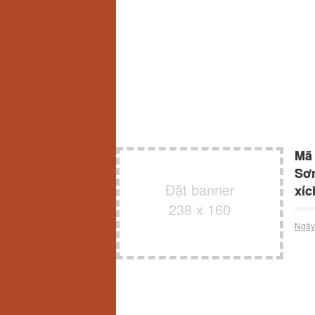
Mã 
Sơn
Đặt banner
xíc
238 x 160
Ngày