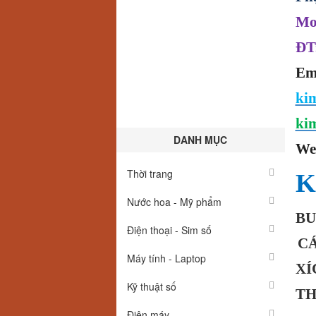
Mo
ĐT
Em
ki
ki
DANH MỤC
We
Thời trang
K
Nước hoa - Mỹ phẩm
BU
Điện thoại - Sim số
C
Máy tính - Laptop
XÍ
Kỹ thuật số
TH
Điện máy