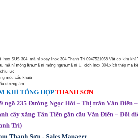
í Inox SUS 304, mã ní xoay Inox 304 Thanh Trì 0947521058 Vật cơ kim khí
ầu, mã ní móng lừa,mã ní móng ngựa,mã ní U, xích Inox 304,xích thép mạ kẽm
chịu lực
ông móc cẩu khuôn
cẩu dương âm
M KHÍ TỔNG HỢP
THANH SƠN
9 ngõ 235 Đường Ngọc Hồi – Thị trấn Văn Điển –
ạnh cây xăng Tân Tiến gần cầu Văn Điển – Đối 
anh Trì)
ạm Thanh Sơn - Sales Manager