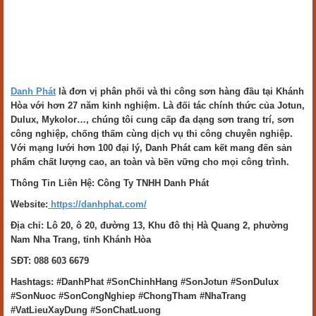
Danh Phát
là đơn vị phân phối và thi công sơn hàng đầu tại Khánh
Hòa với hơn 27 năm kinh nghiệm. Là đối tác chính thức của Jotun,
Dulux, Mykolor…, chúng tôi cung cấp đa dạng sơn trang trí, sơn
công nghiệp, chống thấm cùng dịch vụ thi công chuyên nghiệp.
Với mạng lưới hơn 100 đại lý, Danh Phát cam kết mang đến sản
phẩm chất lượng cao, an toàn và bền vững cho mọi công trình.
Thông Tin Liên Hệ: Công Ty TNHH Danh Phát
Website:
https://danhphat.com/
Địa chỉ: Lô 20, ô 20, đường 13, Khu đô thị Hà Quang 2, phường
Nam Nha Trang, tỉnh Khánh Hòa
SĐT: 088 603 6679
Hashtags: #DanhPhat #SonChinhHang #SonJotun #SonDulux
#SonNuoc #SonCongNghiep #ChongTham #NhaTrang
#VatLieuXayDung #SonChatLuong