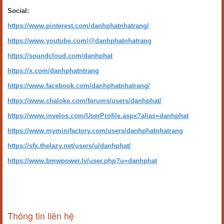
Social:
https://www.pinterest.com/danhphatnhatrang/
https://www.youtube.com/@danhphatnhatrang
https://soundcloud.com/danhphat
https://x.com/danhphatntrang
https://www.facebook.com/danhphatnhatrang/
https://www.chaloke.com/forums/users/danhphat/
https://www.invelos.com/UserProfile.aspx?alias=danhphat
https://www.myminifactory.com/users/danhphatnhatrang
https://sfx.thelazy.net/users/u/danhphat/
https://www.bmwpower.lv/user.php?u=danhphat
Thông tin liên hệ