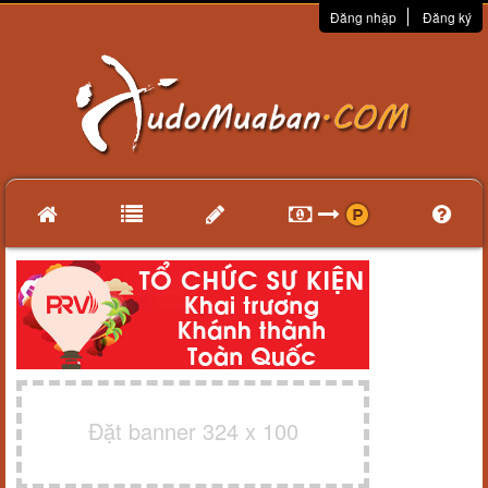
Đăng nhập
Đăng ký
Đặt banner 324 x 100