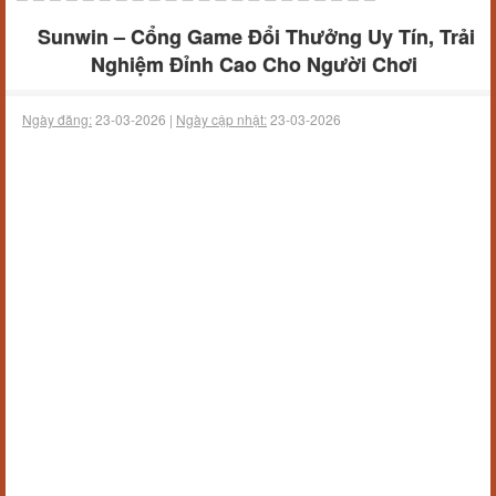
Sunwin – Cổng Game Đổi Thưởng Uy Tín, Trải
Nghiệm Đỉnh Cao Cho Người Chơi
Ngày đăng:
23-03-2026 |
Ngày cập nhật:
23-03-2026