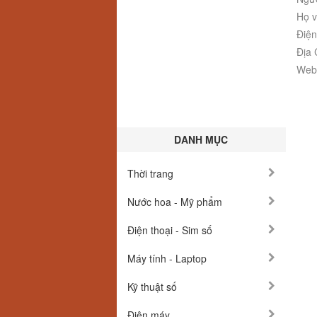
Họ v
Điện
Địa 
Webs
DANH MỤC
Thời trang
Nước hoa - Mỹ phẩm
Điện thoại - Sim số
Máy tính - Laptop
Kỹ thuật số
Điện máy