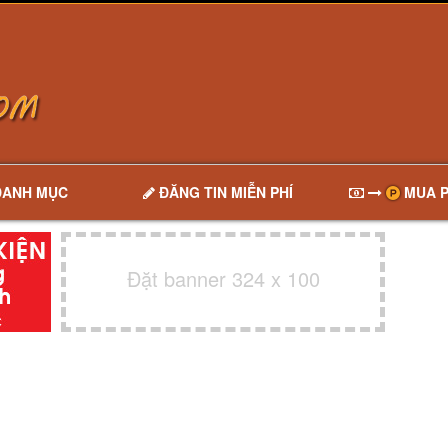
DANH MỤC
ĐĂNG TIN MIỄN PHÍ
MUA P
Đặt banner 324 x 100