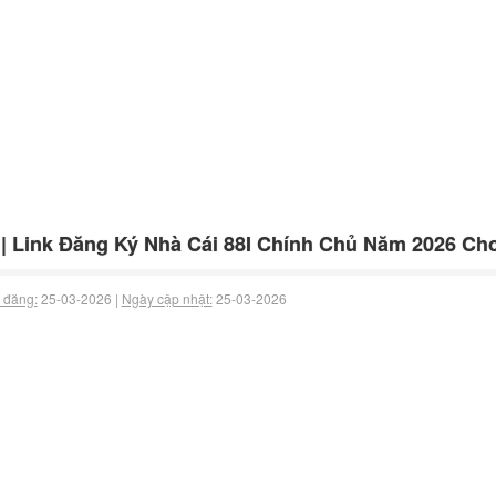
 | Link Đăng Ký Nhà Cái 88I Chính Chủ Năm 2026 Ch
 đăng:
25-03-2026 |
Ngày cập nhật:
25-03-2026