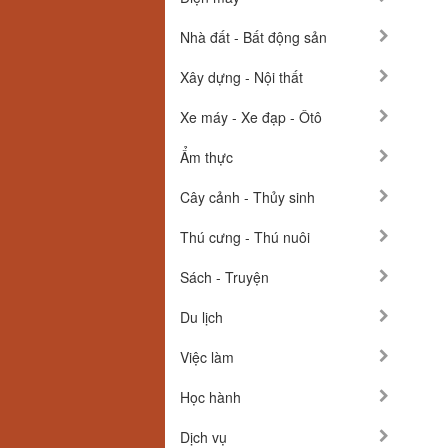
Nhà đất - Bất động sản
Xây dựng - Nội thất
Xe máy - Xe đạp - Ôtô
Ẩm thực
Cây cảnh - Thủy sinh
Thú cưng - Thú nuôi
Sách - Truyện
Du lịch
Việc làm
Học hành
Dịch vụ