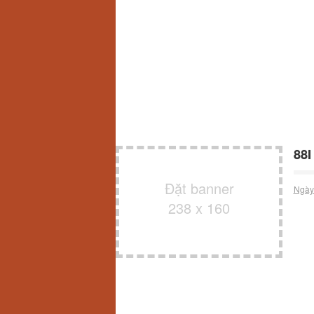
88I
Đặt banner
Ngày
238 x 160