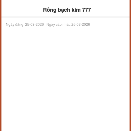
Rồng bạch kim 777
Ngày đăng:
25-03-2026 |
Ngày cập nhật:
25-03-2026