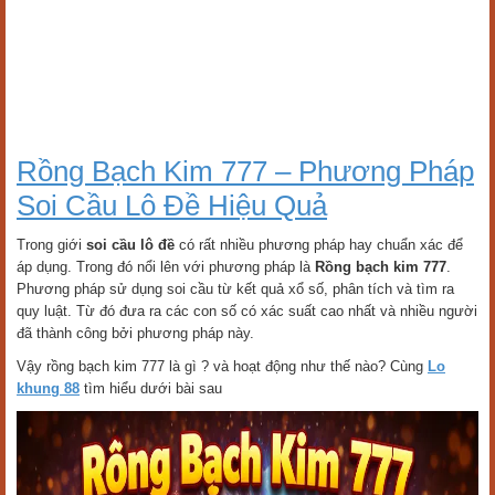
Rồng Bạch Kim 777 – Phương Pháp
Soi Cầu Lô Đề Hiệu Quả
Trong giới
soi cầu lô đề
có rất nhiều phương pháp hay chuẩn xác để
áp dụng. Trong đó nổi lên với phương pháp là
Rồng bạch kim 777
.
Phương pháp sử dụng soi cầu từ kết quả xổ số, phân tích và tìm ra
quy luật. Từ đó đưa ra các con số có xác suất cao nhất và nhiều người
đã thành công bởi phương pháp này.
Vậy rồng bạch kim 777 là gì ? và hoạt động như thế nào? Cùng
Lo
khung 88
tìm hiểu dưới bài sau