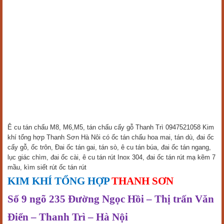
Ê cu tán chấu M8, M6,M5, tán chấu cấy gỗ Thanh Trì 0947521058 Kim
khí tổng hợp Thanh Sơn Hà Nôi có ốc tán chấu hoa mai, tán dù, đai ốc
cấy gỗ, ốc trôn, Đai ốc tán gai, tán sò, ê cu tán búa, đai ốc tán ngang,
lục giác chìm, đai ốc cài, ê cu tán rút Inox 304, đai ốc tán rút mạ kẽm 7
mầu, kìm siết rút ốc tán rút
KIM KHÍ TỔNG HỢP
THANH SƠN
Số 9 ngõ 235 Đường Ngọc Hồi – Thị trấn Văn
Điển – Thanh Trì – Hà Nội