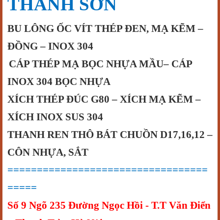
THANH SƠN
BU LÔNG ỐC VÍT THÉP ĐEN, MẠ KẼM –
ĐỒNG – INOX 304
CÁP
THÉP
MẠ
BỌC NHỰA
MẦU– CÁP
INOX 304 BỌC NHỰA
XÍCH THÉP ĐÚC G80 – XÍCH MẠ KẼM –
XÍCH INOX SUS 304
THANH REN THÔ BÁT CHUỒN D17,16,12 –
CÔN NHỰA, SẮT
==================================
=====
Số 9 Ngõ 235 Đường Ngọc Hồi - T.T Văn Điển