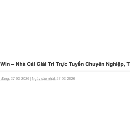
Win – Nhà Cái Giải Trí Trực Tuyến Chuyên Nghiệp, 
 đăng:
27-03-2026 |
Ngày cập nhật:
27-03-2026