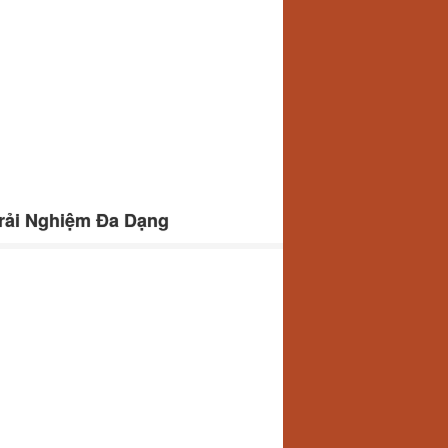
Trải Nghiệm Đa Dạng