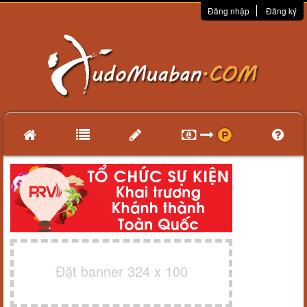
Đăng nhập
Đăng ký
Đặt banner 324 x 100