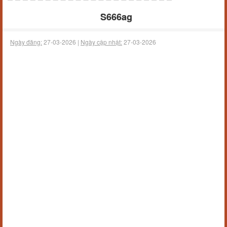
S666ag
Ngày đăng:
27-03-2026 |
Ngày cập nhật:
27-03-2026