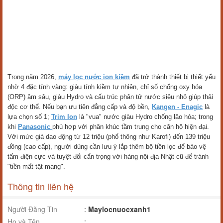
Trong năm 2026,
máy lọc nước ion kiềm
đã trở thành thiết bị thiết yếu
nhờ 4 đặc tính vàng: giàu tính kiềm tự nhiên, chỉ số chống oxy hóa
(ORP) âm sâu, giàu Hydro và cấu trúc phân tử nước siêu nhỏ giúp thải
độc cơ thể. Nếu bạn ưu tiên đẳng cấp và độ bền,
Kangen - Enagic
là
lựa chọn số 1;
Trim Ion
là "vua" nước giàu Hydro chống lão hóa; trong
khi
Panasonic
phù hợp với phân khúc tầm trung cho căn hộ hiện đại.
Với mức giá dao động từ 12 triệu (phổ thông như Karofi) đến 139 triệu
đồng (cao cấp), người dùng cần lưu ý lắp thêm bộ tiền lọc để bảo vệ
tấm điện cực và tuyệt đối cẩn trọng với hàng nội địa Nhật cũ để tránh
"tiền mất tật mang".
Thông tin liên hệ
Người Đăng Tin
:
Maylocnuocxanh1
Họ và Tên
: