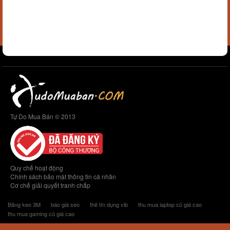
Tự Do Mua Bán © 2013
Quy chế hoạt động
Chính sách bảo mật thông tin cá nhân
Cơ chế giải quyết tranh chấp
Băng keo 3M
báo giá seo
thẻ tín dụng vib
thu mua laptop cũ giá cao
thu mua gaming cũ giá cao