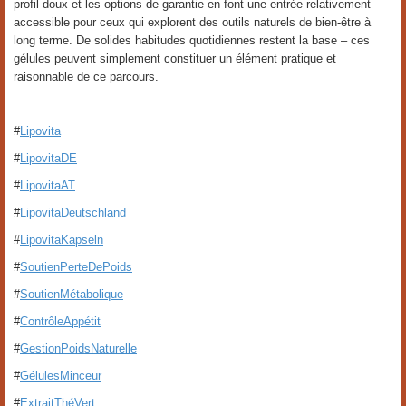
profil doux et les options de garantie en font une entrée relativement
accessible pour ceux qui explorent des outils naturels de bien-être à
long terme. De solides habitudes quotidiennes restent la base – ces
gélules peuvent simplement constituer un élément pratique et
raisonnable de ce parcours.
#
Lipovita
#
LipovitaDE
#
LipovitaAT
#
LipovitaDeutschland
#
LipovitaKapseln
#
SoutienPerteDePoids
#
SoutienMétabolique
#
ContrôleAppétit
#
GestionPoidsNaturelle
#
GélulesMinceur
#
ExtraitThéVert