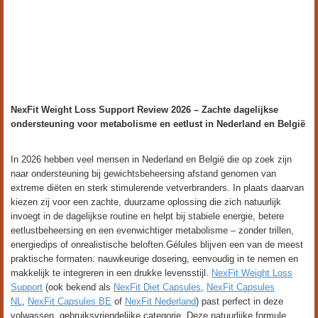
NexFit Weight Loss Support Review 2026 – Zachte dagelijkse
ondersteuning voor metabolisme en eetlust in Nederland en België
In 2026 hebben veel mensen in Nederland en België die op zoek zijn
naar ondersteuning bij gewichtsbeheersing afstand genomen van
extreme diëten en sterk stimulerende vetverbranders. In plaats daarvan
kiezen zij voor een zachte, duurzame oplossing die zich natuurlijk
invoegt in de dagelijkse routine en helpt bij stabiele energie, betere
eetlustbeheersing en een evenwichtiger metabolisme – zonder trillen,
energiedips of onrealistische beloften.Gélules blijven een van de meest
praktische formaten: nauwkeurige dosering, eenvoudig in te nemen en
makkelijk te integreren in een drukke levensstijl.
NexFit Weight Loss
Support
(ook bekend als
NexFit Diet Capsules
,
NexFit Capsules
NL
,
NexFit Capsules BE
of
NexFit Nederland
) past perfect in deze
volwassen, gebruiksvriendelijke categorie. Deze natuurlijke formule