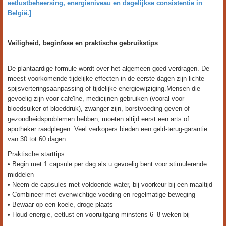
eetlustbeheersing, energieniveau en dagelijkse consistentie in
België.]
Veiligheid, beginfase en praktische gebruikstips
De plantaardige formule wordt over het algemeen goed verdragen. De
meest voorkomende tijdelijke effecten in de eerste dagen zijn lichte
spijsverteringsaanpassing of tijdelijke energiewijziging.Mensen die
gevoelig zijn voor cafeïne, medicijnen gebruiken (vooral voor
bloedsuiker of bloeddruk), zwanger zijn, borstvoeding geven of
gezondheidsproblemen hebben, moeten altijd eerst een arts of
apotheker raadplegen. Veel verkopers bieden een geld-terug-garantie
van 30 tot 60 dagen.
Praktische starttips:
• Begin met 1 capsule per dag als u gevoelig bent voor stimulerende
middelen
• Neem de capsules met voldoende water, bij voorkeur bij een maaltijd
• Combineer met evenwichtige voeding en regelmatige beweging
• Bewaar op een koele, droge plaats
• Houd energie, eetlust en vooruitgang minstens 6–8 weken bij