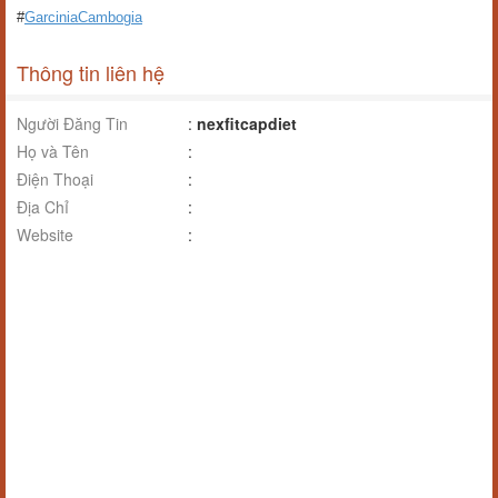
#
GarciniaCambogia
Thông tin liên hệ
Người Đăng Tin
:
nexfitcapdiet
Họ và Tên
:
Điện Thoại
:
Địa Chỉ
:
Website
: