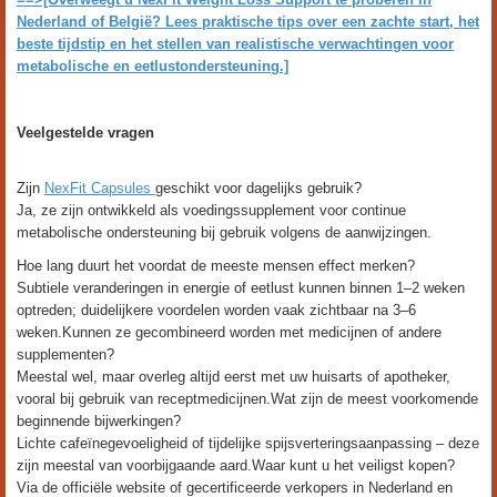
Nederland of België? Lees praktische tips over een zachte start, het
beste tijdstip en het stellen van realistische verwachtingen voor
metabolische en eetlustondersteuning.]
Veelgestelde vragen
Zijn
NexFit Capsules
geschikt voor dagelijks gebruik?
Ja, ze zijn ontwikkeld als voedingssupplement voor continue
metabolische ondersteuning bij gebruik volgens de aanwijzingen.
Hoe lang duurt het voordat de meeste mensen effect merken?
Subtiele veranderingen in energie of eetlust kunnen binnen 1–2 weken
optreden; duidelijkere voordelen worden vaak zichtbaar na 3–6
weken.Kunnen ze gecombineerd worden met medicijnen of andere
supplementen?
Meestal wel, maar overleg altijd eerst met uw huisarts of apotheker,
vooral bij gebruik van receptmedicijnen.Wat zijn de meest voorkomende
beginnende bijwerkingen?
Lichte cafeïnegevoeligheid of tijdelijke spijsverteringsaanpassing – deze
zijn meestal van voorbijgaande aard.Waar kunt u het veiligst kopen?
Via de officiële website of gecertificeerde verkopers in Nederland en