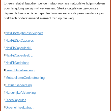
tot een relatief laagdrempelige instap voor wie natuurlijke hulpmiddelen
voor langdurig welzijn wil verkennen. Sterke dagelijkse gewoontes
blijven de basis – deze capsules kunnen eenvoudig een verstandig en
praktisch ondersteunend element zijn op die weg.
#
NexFitWeightLossSupport
#
NexFitDietCapsules
#
NexFitCapsulesNL
#
NexFitCapsulesBE
#
NexFitNederland
#
Gewichtsbeheersing
#
MetabolismeOndersteuning
#
EetlustBeheersing
#
NatuurlijkeAfslanking
#
DieetCapsules
#
GroeneTheeExtract