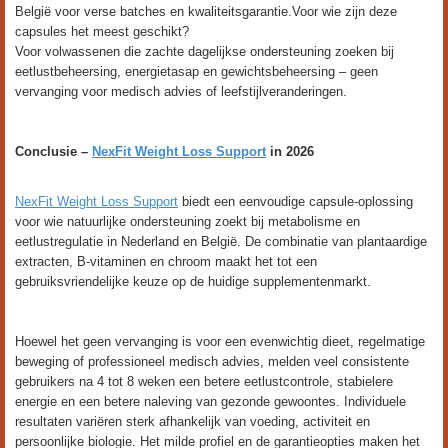
België voor verse batches en kwaliteitsgarantie.Voor wie zijn deze
capsules het meest geschikt?
Voor volwassenen die zachte dagelijkse ondersteuning zoeken bij
eetlustbeheersing, energietasap en gewichtsbeheersing – geen
vervanging voor medisch advies of leefstijlveranderingen.
Conclusie –
NexFit Weight Loss Support
in 2026
NexFit Weight Loss Support
biedt een eenvoudige capsule-oplossing
voor wie natuurlijke ondersteuning zoekt bij metabolisme en
eetlustregulatie in Nederland en België. De combinatie van plantaardige
extracten, B-vitaminen en chroom maakt het tot een
gebruiksvriendelijke keuze op de huidige supplementenmarkt.
Hoewel het geen vervanging is voor een evenwichtig dieet, regelmatige
beweging of professioneel medisch advies, melden veel consistente
gebruikers na 4 tot 8 weken een betere eetlustcontrole, stabielere
energie en een betere naleving van gezonde gewoontes. Individuele
resultaten variëren sterk afhankelijk van voeding, activiteit en
persoonlijke biologie. Het milde profiel en de garantieopties maken het