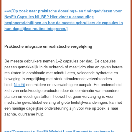
==>[Op zoek naar praktische doserings- en timingadviezen voor
NexFit Capsules NL,BE? Hier vindt u eenvoudige
beginnersrichtlijnen en hoe de meeste gebruikers de capsules in
hun dagelijkse routine integreren.]
Praktische integratie en realistische vergelijking
De meeste gebruikers nemen 1–2 capsules per dag. De capsules
passen gemakkelijk in de ochtend- of maaltijdroutine en geven betere
resultaten in combinatie met mindful eten, voldoende hydratatie en
beweging.In vergelijking met sterk stimulerende vetverbranders
biedt
NexFit
een mildere en evenwichtigere aanpak. Het onderscheidt
zich van enkelvoudige producten door de combinatie van meerdere
planten en voedingsstoffen. Hoewel het geen vervanging is voor
medische gewichtsbeheersing of grote leefstijlveranderingen, kan het
een handige dagelijkse ondersteuning zijn voor wie op zoek is naar
zachte, duurzame hulp.
==>[Overweegt u NexFit Weight Loss Support te proberen in