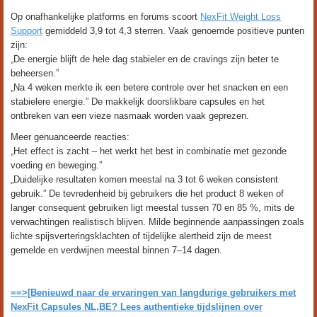
Op onafhankelijke platforms en forums scoort
NexFit Weight Loss
Support
gemiddeld 3,9 tot 4,3 sterren. Vaak genoemde positieve punten
zijn:
„De energie blijft de hele dag stabieler en de cravings zijn beter te
beheersen.”
„Na 4 weken merkte ik een betere controle over het snacken en een
stabielere energie.” De makkelijk doorslikbare capsules en het
ontbreken van een vieze nasmaak worden vaak geprezen.
Meer genuanceerde reacties:
„Het effect is zacht – het werkt het best in combinatie met gezonde
voeding en beweging.”
„Duidelijke resultaten komen meestal na 3 tot 6 weken consistent
gebruik.” De tevredenheid bij gebruikers die het product 8 weken of
langer consequent gebruiken ligt meestal tussen 70 en 85 %, mits de
verwachtingen realistisch blijven. Milde beginnende aanpassingen zoals
lichte spijsverteringsklachten of tijdelijke alertheid zijn de meest
gemelde en verdwijnen meestal binnen 7–14 dagen.
==>[Benieuwd naar de ervaringen van langdurige gebruikers met
NexFit Capsules NL,BE? Lees authentieke tijdslijnen over