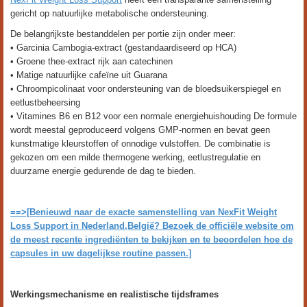
gericht op natuurlijke metabolische ondersteuning.
De belangrijkste bestanddelen per portie zijn onder meer:
• Garcinia Cambogia-extract (gestandaardiseerd op HCA)
• Groene thee-extract rijk aan catechinen
• Matige natuurlijke cafeïne uit Guarana
• Chroompicolinaat voor ondersteuning van de bloedsuikerspiegel en
eetlustbeheersing
• Vitamines B6 en B12 voor een normale energiehuishouding De formule
wordt meestal geproduceerd volgens GMP-normen en bevat geen
kunstmatige kleurstoffen of onnodige vulstoffen. De combinatie is
gekozen om een milde thermogene werking, eetlustregulatie en
duurzame energie gedurende de dag te bieden.
==>[Benieuwd naar de exacte samenstelling van NexFit Weight
Loss Support in Nederland,België? Bezoek de officiële website om
de meest recente ingrediënten te bekijken en te beoordelen hoe de
capsules in uw dagelijkse routine passen.]
Werkingsmechanisme en realistische tijdsframes