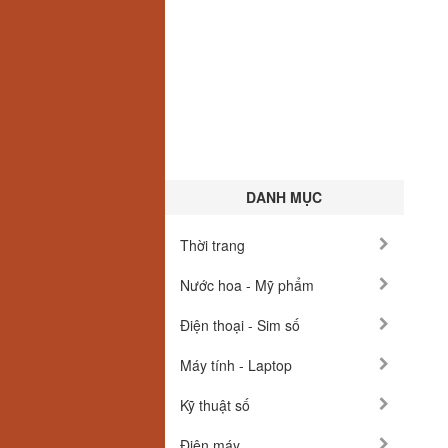
DANH MỤC
Thời trang
Nước hoa - Mỹ phẩm
Điện thoại - Sim số
Máy tính - Laptop
Kỹ thuật số
Điện máy