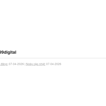
9digital
 đăng:
07-04-2026 |
Ngày cập nhật:
07-04-2026