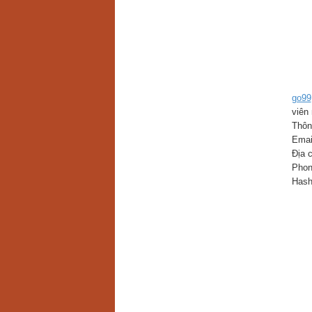
go99
viên
Thông
Emai
Địa 
Phon
Hash