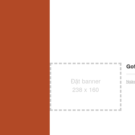
Go9
Đặt banner
Ngày
238 x 160