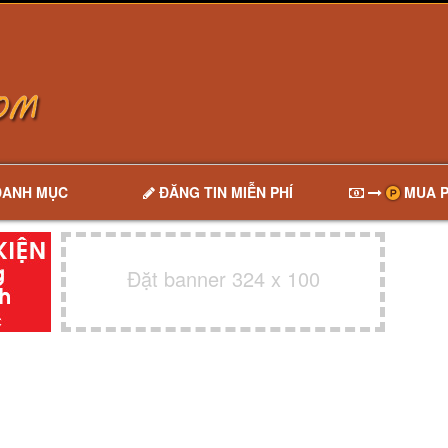
DANH MỤC
ĐĂNG TIN MIỄN PHÍ
MUA P
Đặt banner 324 x 100