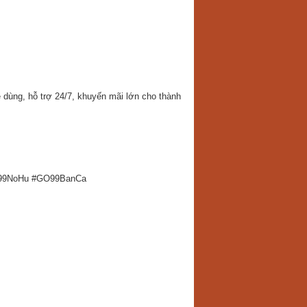
dễ dùng, hỗ trợ 24/7, khuyến mãi lớn cho thành
O99NoHu #GO99BanCa