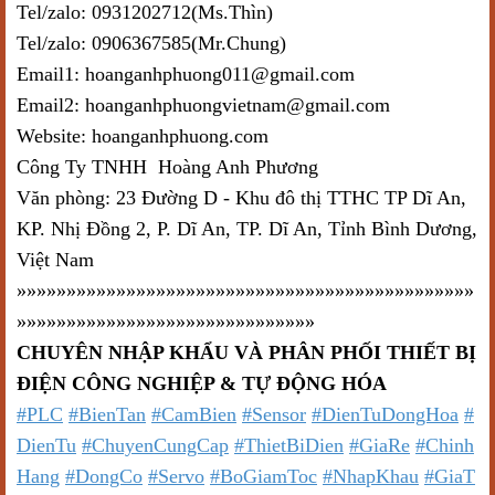
Tel/zalo: 0931202712(Ms.Thìn)
Tel/zalo: 0906367585(Mr.Chung)
Email1: hoanganhphuong011@gmail.com
Email2: hoanganhphuongvietnam@gmail.com
Website: hoanganhphuong.com
Công Ty TNHH Hoàng Anh Phương
Văn phòng: 23 Đường D - Khu đô thị TTHC TP Dĩ An,
KP. Nhị Đồng 2, P. Dĩ An, TP. Dĩ An, Tỉnh Bình Dương,
Việt Nam
»»»»»»»»»»»»»»»»»»»»»»»»»»»»»»»»»»»»»»»»»»»»»»
»»»»»»»»»»»»»»»»»»»»»»»»»»»»»»
CHUYÊN NHẬP KHẨU VÀ PHÂN PHỐI THIẾT BỊ
ĐIỆN CÔNG NGHIỆP & TỰ ĐỘNG HÓA
#PLC
#BienTan
#CamBien
#Sensor
#DienTuDongHoa
#
DienTu
#ChuyenCungCap
#ThietBiDien
#GiaRe
#Chinh
Hang
#DongCo
#Servo
#BoGiamToc
#NhapKhau
#GiaT