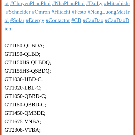
ot
#ChuyenPhanPhoi
#NhaPhanPhoi
#DaiLy
#Mitsubishi
#Schneider
#Omron
#Hitachi
#Festo
#NangLuongMatTr
oi
#Solar
#Energy
#Contactor
#CB
#CauDao
#CauDaoD
ien
Một số mã hàng khác:
GT1150-QLBDA;
GT1150-QLBD;
GT1150HS-QLBDQ;
GT1155HS-QSBDQ;
GT1030-HBD-C;
GT1020-LBL-C;
GT1050-QBBD-C;
GT1150-QBBD-C;
GT1450-QMBDE;
GT1675-VNBA;
GT2308-VTBA;