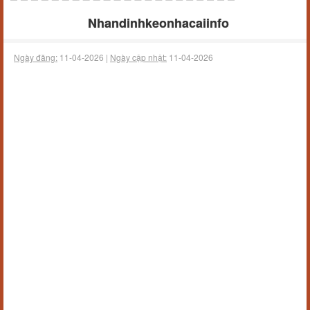
Nhandinhkeonhacaiinfo
Ngày đăng:
11-04-2026 |
Ngày cập nhật:
11-04-2026