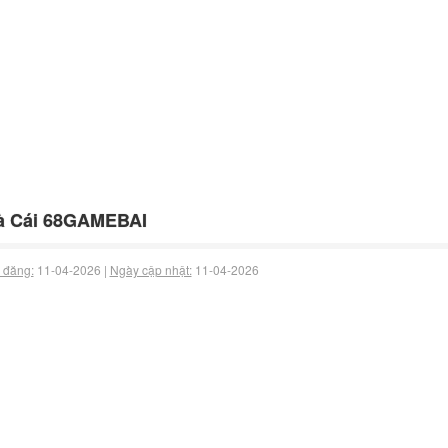
à Cái 68GAMEBAI
 đăng:
11-04-2026 |
Ngày cập nhật:
11-04-2026