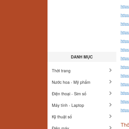
https
http
http
http
http
http
DANH MỤC
http
http
Thời trang
http
Nước hoa - Mỹ phẩm
http
Điện thoại - Sim số
http
http
Máy tính - Laptop
http
Kỹ thuật số
Thô
Điện máy