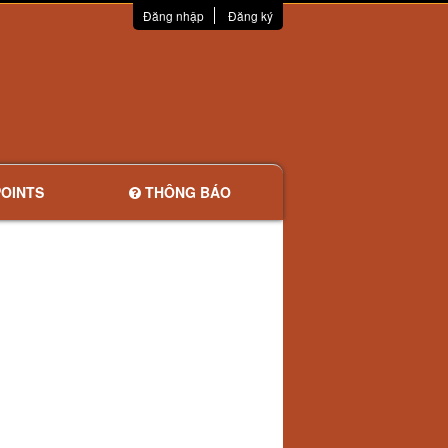
Đăng nhập
Đăng ký
OINTS
THÔNG BÁO