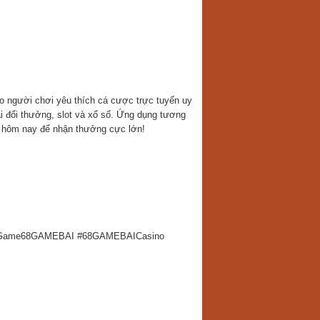
 người chơi yêu thích cá cược trực tuyến uy
i đổi thưởng, slot và xổ số. Ứng dụng tương
y hôm nay để nhận thưởng cực lớn!
gGame68GAMEBAI #68GAMEBAICasino