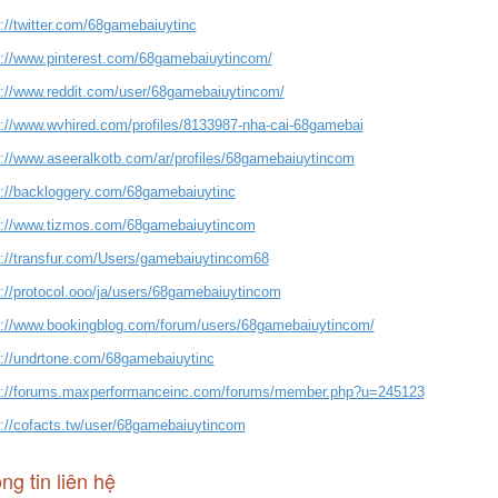
://twitter.com/68gamebaiuytinc
s://www.pinterest.com/68gamebaiuytincom/
s://www.reddit.com/user/68gamebaiuytincom/
s://www.wvhired.com/profiles/8133987-nha-cai-68gamebai
s://www.aseeralkotb.com/ar/profiles/68gamebaiuytincom
s://backloggery.com/68gamebaiuytinc
s://www.tizmos.com/68gamebaiuytincom
s://transfur.com/Users/gamebaiuytincom68
s://protocol.ooo/ja/users/68gamebaiuytincom
s://www.bookingblog.com/forum/users/68gamebaiuytincom/
s://undrtone.com/68gamebaiuytinc
s://forums.maxperformanceinc.com/forums/member.php?u=245123
s://cofacts.tw/user/68gamebaiuytincom
ng tin liên hệ