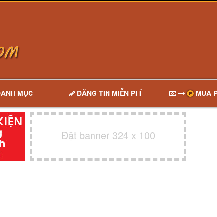
DANH MỤC
ĐĂNG TIN MIỄN PHÍ
MUA P
Đặt banner 324 x 100