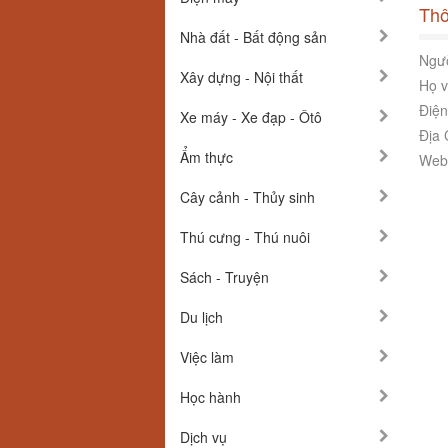
Thô
Nhà đất - Bất động sản
Ngườ
Xây dựng - Nội thất
Họ v
Điện
Xe máy - Xe đạp - Ôtô
Địa 
Ẩm thực
Webs
Cây cảnh - Thủy sinh
Thú cưng - Thú nuôi
Sách - Truyện
Du lịch
Việc làm
Học hành
Dịch vụ