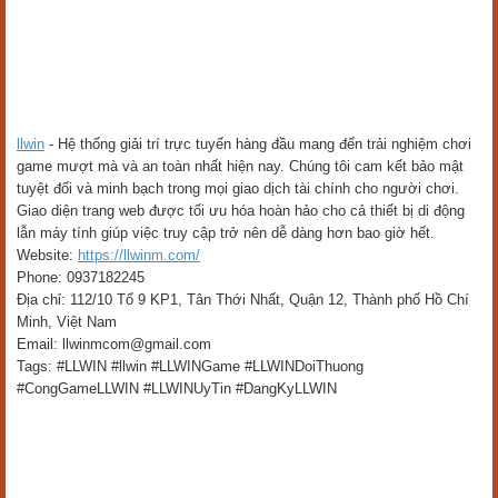
llwin
- Hệ thống giải trí trực tuyến hàng đầu mang đến trải nghiệm chơi
game mượt mà và an toàn nhất hiện nay. Chúng tôi cam kết bảo mật
tuyệt đối và minh bạch trong mọi giao dịch tài chính cho người chơi.
Giao diện trang web được tối ưu hóa hoàn hảo cho cả thiết bị di động
lẫn máy tính giúp việc truy cập trở nên dễ dàng hơn bao giờ hết.
Website:
https://llwinm.com/
Phone: 0937182245
Địa chỉ: 112/10 Tổ 9 KP1, Tân Thới Nhất, Quận 12, Thành phố Hồ Chí
Minh, Việt Nam
Email: llwinmcom@gmail.com
Tags: #LLWIN #llwin #LLWINGame #LLWINDoiThuong
#CongGameLLWIN #LLWINUyTin #DangKyLLWIN