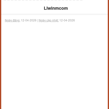
Llwinmcom
Ngày đăng:
12-04-2026 |
Ngày cập nhật:
12-04-2026