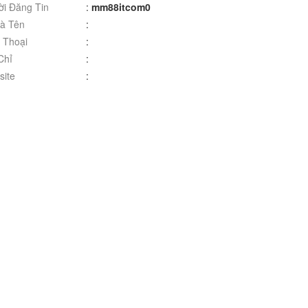
i Đăng Tin
:
mm88itcom0
à Tên
:
 Thoại
:
Chỉ
:
ite
: