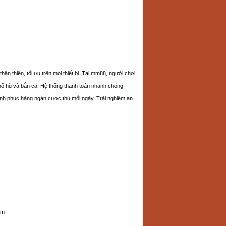
hân thiện, tối ưu trên mọi thiết bị. Tại mm88, người chơi
 nổ hũ và bắn cá. Hệ thống thanh toán nhanh chóng,
inh phục hàng ngàn cược thủ mỗi ngày. Trải nghiệm an
om