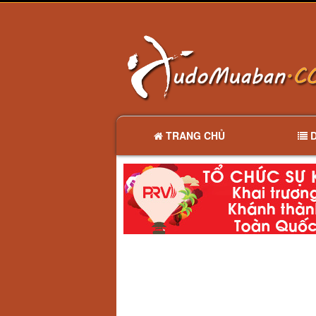
TRANG CHỦ