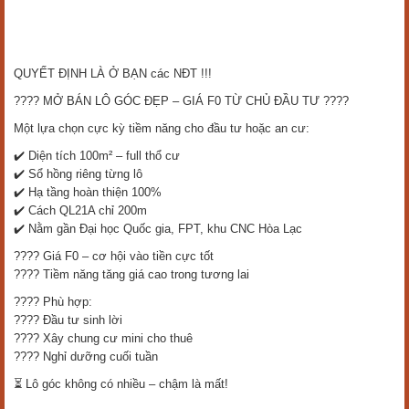
QUYẾT ĐỊNH LÀ Ở BẠN các NĐT !!!
???? MỞ BÁN LÔ GÓC ĐẸP – GIÁ F0 TỪ CHỦ ĐẦU TƯ ????
Một lựa chọn cực kỳ tiềm năng cho đầu tư hoặc an cư:
✔️ Diện tích 100m² – full thổ cư
✔️ Sổ hồng riêng từng lô
✔️ Hạ tầng hoàn thiện 100%
✔️ Cách QL21A chỉ 200m
✔️ Nằm gần Đại học Quốc gia, FPT, khu CNC Hòa Lạc
???? Giá F0 – cơ hội vào tiền cực tốt
???? Tiềm năng tăng giá cao trong tương lai
???? Phù hợp:
???? Đầu tư sinh lời
???? Xây chung cư mini cho thuê
???? Nghỉ dưỡng cuối tuần
⏳ Lô góc không có nhiều – chậm là mất!