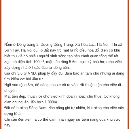
Nằm ở Đồng trạng 3, Đường Đồng Trạng, Xã Hòa Lạc, Hà Nội - Thị xã
Sơn Tây, Hà Nội cũ, lô đất này trc mặt là hồ điều hoà đối diện có khu
biệt thự đã có nhiều người sinh sống tạo nên cảnh quan tổng thể rất
đẹp. có diện tích 100m², mặt tiền rộng 5.6m, cực kỳ phù hợp cho việc
xây dựng nhà ở hoặc đầu tư dòng tiền.
Giá chỉ 3,6 tỷ VND, pháp lý đầy đủ, đảm bảo an tâm cho những ai đang
tìm kiếm cơ hội đầu tư.
Ngõ vào rộng 6m, dễ dàng cho xe cộ ra vào, rất thuận tiện cho việc di
chuyển.
Mặt tiền đẹp, thuận lợi cho việc kinh doanh hoặc cho thuê. Có không
gian chung lên đến hơn 1 000m.
Đất có hướng Đông Nam, đón nắng gió tự nhiên, lý tưởng cho việc xây
dựng tổ ấm.
Chỉ cần đến xem là có thể cảm nhận ngay sự tiềm năng của khu vực
này.