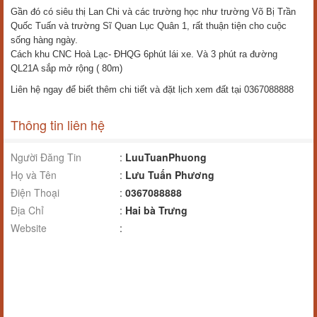
Gần đó có siêu thị Lan Chi và các trường học như trường Võ Bị Trần
Quốc Tuấn và trường Sĩ Quan Lục Quân 1, rất thuận tiện cho cuộc
sống hàng ngày.
Cách khu CNC Hoà Lạc- ĐHQG 6phút lái xe. Và 3 phút ra đường
QL21A sắp mở rộng ( 80m)
Liên hệ ngay để biết thêm chi tiết và đặt lịch xem đất tại 0367088888
Thông tin liên hệ
Người Đăng Tin
:
LuuTuanPhuong
Họ và Tên
:
Lưu Tuấn Phương
Điện Thoại
:
0367088888
Địa Chỉ
:
Hai bà Trưng
Website
: