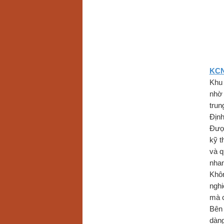
KCN
Khu 
nhờ 
trun
Định
Được
kỹ t
và q
nhan
Khôn
nghi
mà c
Bên 
dàng