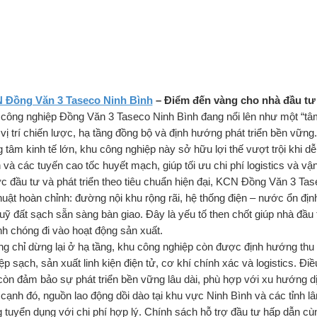
 Đồng Văn 3 Taseco Ninh Bình
– Điểm đến vàng cho nhà đầu tư 
công nghiệp Đồng Văn 3 Taseco Ninh Bình đang nổi lên như một “tâm
vị trí chiến lược, hạ tầng đồng bộ và định hướng phát triển bền vững.
g tâm kinh tế lớn, khu công nghiệp này sở hữu lợi thế vượt trội khi 
 và các tuyến cao tốc huyết mạch, giúp tối ưu chi phí logistics và 
 đầu tư và phát triển theo tiêu chuẩn hiện đại, KCN Đồng Văn 3 Tas
huật hoàn chỉnh: đường nội khu rộng rãi, hệ thống điện – nước ổn địn
uỹ đất sạch sẵn sàng bàn giao. Đây là yếu tố then chốt giúp nhà đầu t
h chóng đi vào hoạt động sản xuất.
g chỉ dừng lại ở hạ tầng, khu công nghiệp còn được định hướng thu
ệp sạch, sản xuất linh kiện điện tử, cơ khí chính xác và logistics. Đi
òn đảm bảo sự phát triển bền vững lâu dài, phù hợp với xu hướng d
cạnh đó, nguồn lao động dồi dào tại khu vực Ninh Bình và các tỉnh lân
 tuyển dụng với chi phí hợp lý. Chính sách hỗ trợ đầu tư hấp dẫn c