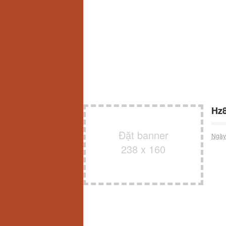
Hz
Đặt banner
Ngày
238 x 160