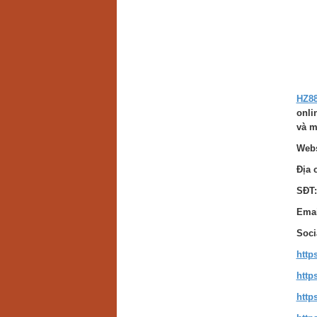
HZ8
onli
và m
Webs
Địa 
SĐT:
Emai
Soci
http
http
http