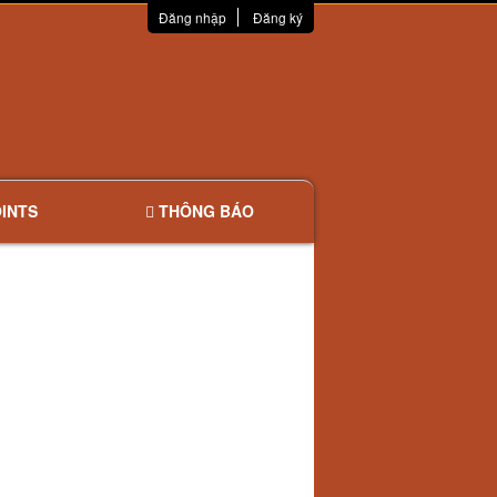
Đăng nhập
Đăng ký
INTS
THÔNG BÁO