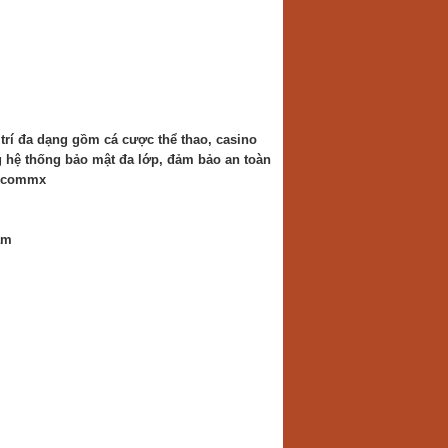
i trí đa dạng gồm cá cược thể thao, casino
g hệ thống bảo mật đa lớp, đảm bảo an toàn
88commx
am