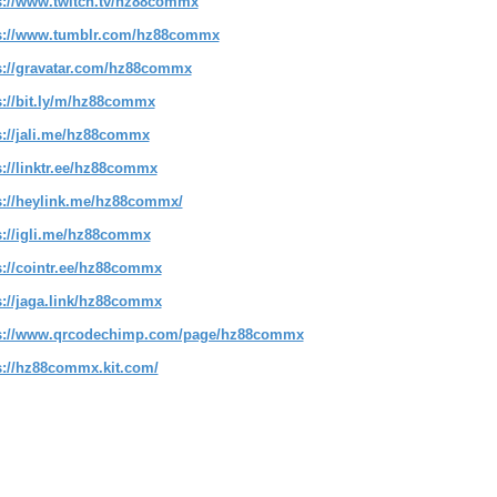
s://www.twitch.tv/hz88commx
s://www.tumblr.com/hz88commx
s://gravatar.com/hz88commx
s://bit.ly/m/hz88commx
s://jali.me/hz88commx
s://linktr.ee/hz88commx
s://heylink.me/hz88commx/
s://igli.me/hz88commx
s://cointr.ee/hz88commx
s://jaga.link/hz88commx
s://www.qrcodechimp.com/page/hz88commx
s://hz88commx.kit.com/