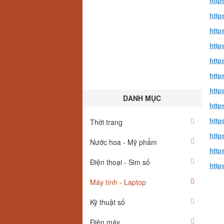
http
http
http
http
http
http
http
DANH MỤC
http
Thời trang
http
http
Nước hoa - Mỹ phẩm
http
Điện thoại - Sim số
http
Máy tính - Laptop
Kỹ thuật số
Điện máy