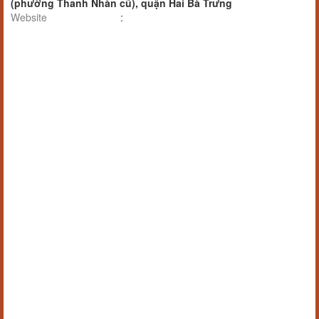
(phường Thanh Nhàn cũ), quận Hai Bà Trưng
Website
: