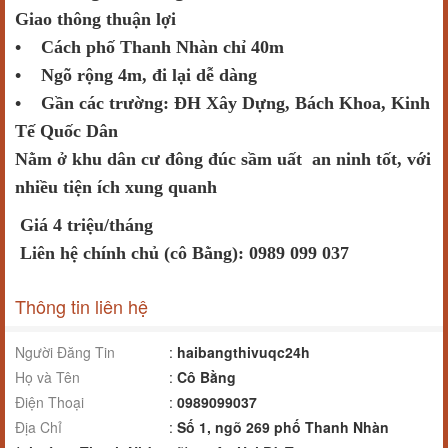
Giao thông thuận lợi
• Cách phố Thanh Nhàn chỉ 40m
• Ngõ rộng 4m, đi lại dễ dàng
• Gần các trường: ĐH Xây Dựng, Bách Khoa, Kinh
Tế Quốc Dân
Nằm ở khu dân cư đông đúc sầm uất an ninh tốt, với
nhiều tiện ích xung quanh
Giá 4 triệu/tháng
Liên hệ chính chủ (cô Bằng): 0989 099 037
Thông tin liên hệ
Người Đăng Tin
:
haibangthivuqc24h
Họ và Tên
:
Cô Bằng
Điện Thoại
:
0989099037
Địa Chỉ
:
Số 1, ngõ 269 phố Thanh Nhàn