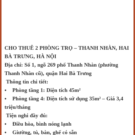
CHO THUÊ 2 PHÒNG TRỌ – THANH NHÀN, HAI
BÀ TRƯNG, HÀ NỘI
Địa chỉ: Số 1, ngõ 269 phố Thanh Nhàn (phường
Thanh Nhàn cũ), quận Hai Bà Trưng
Thông tin chi tiết:
• Phòng tầng 1: Diện tích 45m²
• Phòng tầng 4: Diện tích sử dụng 35m² – Giá 3,4
triệu/tháng
Tiện nghi đầy đủ:
• Điều hòa, bình nóng lạnh
• Giường, tủ, bàn, ghế có sẵn