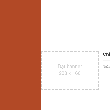
Chí
Đặt banner
Ngày
238 x 160