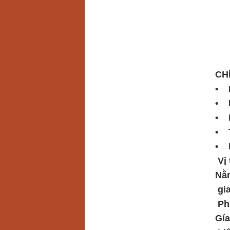
CH
• D
• M
• K
• T
• N
Vị 
Nằm
gia
Phù
Gía