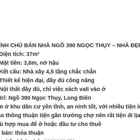
ÍNH CHỦ BÁN NHÀ NGÕ 390 NGỌC THỤY – NHÀ ĐẸP
iện tích: 37m²
ặt tiền: 3,6m, nở hậu
ết cấu: Nhà xây 4,5 tầng chắc chắn
hiết kế hiện đại, đầy đủ công năng
ội thất đầy đủ, chỉ việc xách vali vào ở
trí: Ngõ 390 Ngọc Thụy, Long Biên
 ở khu dân cư yên tĩnh, an ninh tốt, với nhiều tiện
o thông thuận tiện gần trường chợ nên rất tiện đi lị
 hợp mua để ở hoặc đầu tư cho thuê
 bán: thỏa thuận