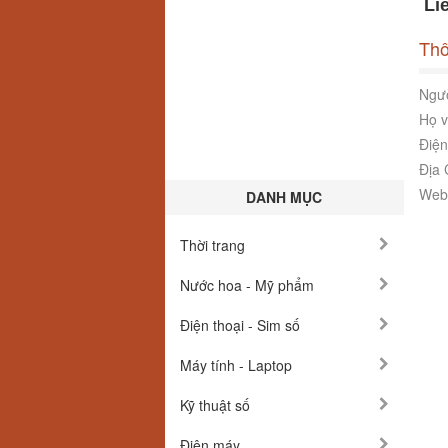
Liê
Thô
Ngườ
Họ v
Điện
Địa 
Webs
DANH MỤC
Thời trang
Nước hoa - Mỹ phẩm
Điện thoại - Sim số
Máy tính - Laptop
Kỹ thuật số
Điện máy