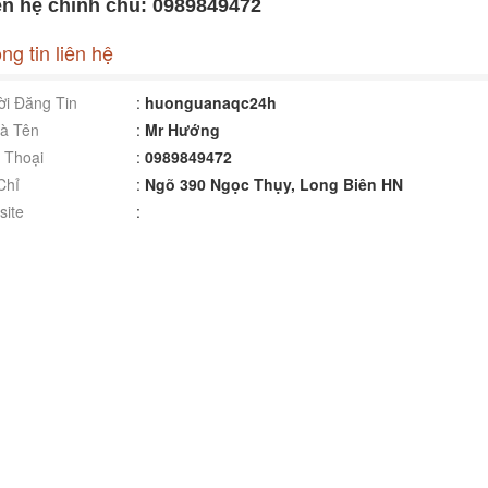
n hệ chính chủ: 0989849472
ng tin liên hệ
i Đăng Tin
:
huonguanaqc24h
à Tên
:
Mr Hướng
 Thoại
:
0989849472
Chỉ
:
Ngõ 390 Ngọc Thụy, Long Biên HN
ite
: