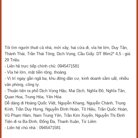
Tôi tìm người thuê cả nhà, mới xây, hai cửa đi, vỉa hè lớn, Duy Tân,
Thành Thái, Trần Thái Tông; Dịch Vọng, Cầu Giấy. DT 86m2* 4,5 - giá:
29 Triệu.
- Liên hệ trực tiếp chính chủ: 0945471581
- Vỉa hè lớn, mặt tiền rộng, thoáng.
- Vị trí ngay gần ngã ba, khu đông dân cư, kinh doanh sầm uất, nhiều
văn phòng, công ty.
- Thuận tiện ra phố Dịch Vọng Hậu, Mai Dịch, Nghĩa Đô, Nghĩa Tân,
Quan Hoa, Trung Hòa, Yên Hòa
Dễ dàng đi Hoàng Quốc Việt, Nguyễn Khang, Nguyễn Chánh, Trung
Kính, Trần Duy Hưng, Nguyễn Đình Hoàn, Tô Hiệu, Trần Quốc Hoàn,
Vũ Phạm Hàm, Nam Trung Yên, Trần Kim Xuyến, Nguyễn Thị Định
Tiện đi ra Ba Đình, Đống Đa, Thanh Xuân, Từ Liêm
- Liên hệ chủ nhà : 0945471581