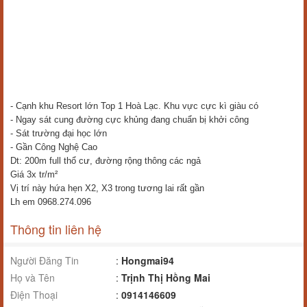
- Cạnh khu Resort lớn Top 1 Hoà Lạc. Khu vực cực kì giàu có
- Ngay sát cung đường cực khủng đang chuẩn bị khởi công
- Sát trường đại học lớn
- Gần Công Nghệ Cao
Dt: 200m full thổ cư, đường rộng thông các ngả
Giá 3x tr/m²
Vị trí này hứa hẹn X2, X3 trong tương lai rất gần
Lh em 0968.274.096
Thông tin liên hệ
Người Đăng Tin
:
Hongmai94
Họ và Tên
:
Trịnh Thị Hồng Mai
Điện Thoại
:
0914146609