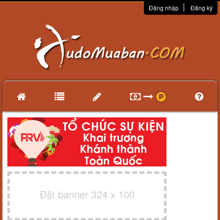
Đăng nhập
Đăng ký
Đặt banner 324 x 100