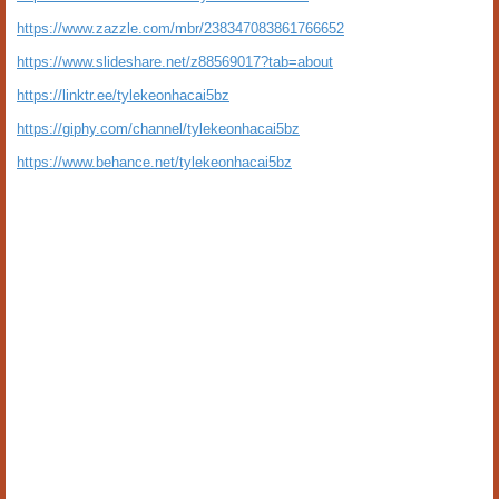
https://www.zazzle.com/mbr/238347083861766652
https://www.slideshare.net/z88569017?tab=about
https://linktr.ee/tylekeonhacai5bz
https://giphy.com/channel/tylekeonhacai5bz
https://www.behance.net/tylekeonhacai5bz