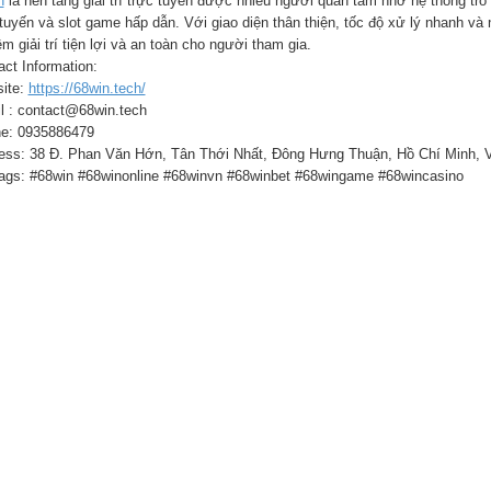
n
là nền tảng giải trí trực tuyến được nhiều người quan tâm nhờ hệ thống tr
 tuyến và slot game hấp dẫn. Với giao diện thân thiện, tốc độ xử lý nhanh và
m giải trí tiện lợi và an toàn cho người tham gia.
ct Information:
ite:
https://68win.tech/
l : contact@68win.tech
e: 0935886479
ess: 38 Đ. Phan Văn Hớn, Tân Thới Nhất, Đông Hưng Thuận, Hồ Chí Minh, 
ags: #68win #68winonline #68winvn #68winbet #68wingame #68wincasino