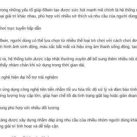
trong những yếu tố giúp 68win tạo được sức hút mạnh mẽ chính là hệ thống 
oại giải trí khác nhau, phù hợp với nhiều sở thích và nhu cầu của người dùng
chơi trực tuyến hấp dẫn
8win, người dùng có thể lựa chọn từ nhiều thể loại trò chơi với cách chơi đơ
ới hình ảnh sinh động, màu sắc bắt mắt và hiệu ứng âm thanh sống động, tạo n
i ra, hệ thống luôn được cập nhật thường xuyên để bổ sung thêm nhiều nội 
thấy nhàm chán khi sử dụng trong thời gian dài.
nghệ hiện đại hỗ trợ trải nghiệm
n ứng dụng công nghệ tiên tiến nhằm tối ưu hóa tốc độ xử lý và đảm bảo tín
ng lượng truy cập lớn, giúp hạn chế tối đa tình trạng giật lag hoặc gián đoạn 
dung phù hợp với nhiều đối tượng
tảng được xây dựng nhằm đáp ứng nhu cầu của nhiều nhóm người dùng khác 
g giải trí linh hoạt và dễ tiếp cận.