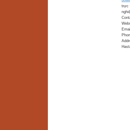
68wi
trực
nghiệ
Conta
Webs
Emai
Phon
Addr
Hast