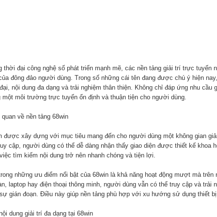
 thời đại công nghệ số phát triển mạnh mẽ, các nền tảng giải trí trực tuyến
của đông đảo người dùng. Trong số những cái tên đang được chú ý hiện nay,
đại, nội dung đa dạng và trải nghiệm thân thiện. Không chỉ đáp ứng nhu cầu g
 một môi trường trực tuyến ổn định và thuận tiện cho người dùng.
 quan về nền tảng 68win
n được xây dựng với mục tiêu mang đến cho người dùng một không gian giải t
truy cập, người dùng có thể dễ dàng nhận thấy giao diện được thiết kế khoa 
việc tìm kiếm nội dung trở nên nhanh chóng và tiện lợi.
trong những ưu điểm nổi bật của 68win là khả năng hoạt động mượt mà trên n
àn, laptop hay điện thoại thông minh, người dùng vẫn có thể truy cập và trả
 sự gián đoạn. Điều này giúp nền tảng phù hợp với xu hướng sử dụng thiết bị
ội dung giải trí đa dạng tại 68win