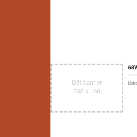
68W
Đặt banner
Ngày
238 x 160