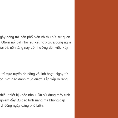
 ngày càng trở nên phổ biến và thu hút sự quan
 68win nổi bật nhờ sự kết hợp giữa công nghệ
iải trí, nền tảng này còn hướng đến việc xây
rí trực tuyến đa năng và linh hoạt. Ngay từ
học, với các danh mục được sắp xếp rõ ràng,
hiều thiết bị khác nhau. Dù sử dụng máy tính
i nghiệm đầy đủ các tính năng mà không gặp
 di động ngày càng phổ biến.