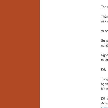
Tạo 
Thôn
này 
Vì s
Sự p
nghi
Ngoà
thuật
Kết 
Tổng 
hệ th
hút 
Đối v
để tr