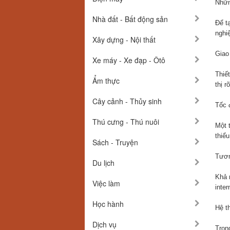
Nhữn
Nhà đất - Bất động sản
Để t
nghi
Xây dựng - Nội thất
Giao
Xe máy - Xe đạp - Ôtô
Thiế
Ẩm thực
thị 
Cây cảnh - Thủy sinh
Tốc 
Thú cưng - Thú nuôi
Một 
thiểu
Sách - Truyện
Tương
Du lịch
Khả 
Việc làm
inte
Học hành
Hệ t
Dịch vụ
Trong