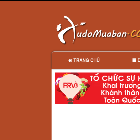
TRANG CHỦ