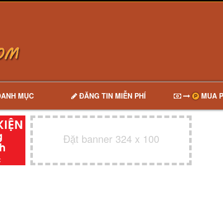
DANH MỤC
ĐĂNG TIN MIỄN PHÍ
MUA P
Đặt banner 324 x 100